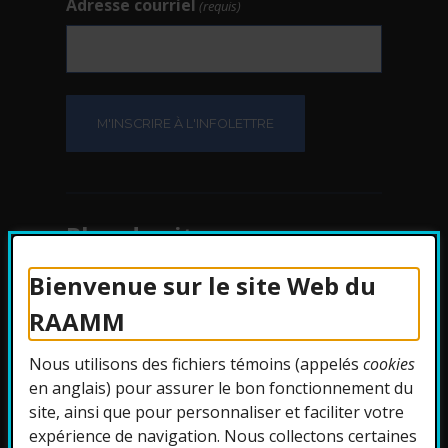
Adresse courriel
(requis)
Plan du site
Bienvenue sur le site Web du
Protection des
RAAMM
renseignements
Nous utilisons des fichiers témoins (appelés
cookies
Accessibilité
en anglais) pour assurer le bon fonctionnement du
site, ainsi que pour personnaliser et faciliter votre
expérience de navigation. Nous collectons certaines