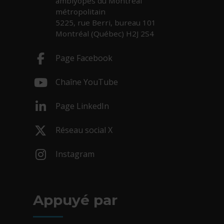
amblyopes du Montréal
métropolitain
5225, rue Berri, bureau 101
Montréal (Québec) H2J 2S4
Page Facebook
- Cet hyperlien s'ouvrira dans une nouv
Chaîne YouTube
- Cet hyperlien s'ouvrira dans une nouv
Page LinkedIn
- Cet hyperlien s'ouvrira dans une nouv
Réseau social X
- Cet hyperlien s'ouvrira dans une nouv
Instagram
- Cet hyperlien s'ouvrira dans une nouv
Appuyé par