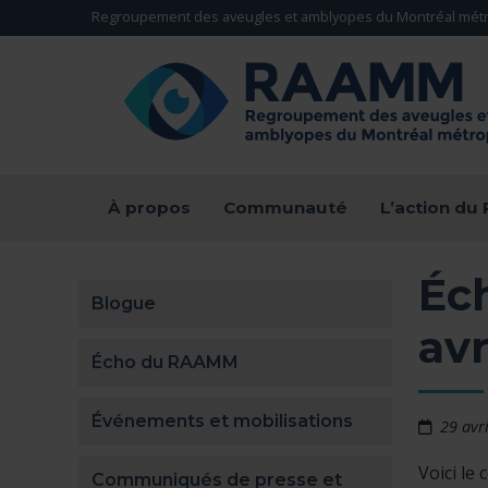
Aller directement au contenu
Regroupement des aveugles et amblyopes du Montréal métr
RETOUR À LA PAGE D'ACCUEIL -
À propos
Communauté
L’action d
Éc
Blogue
avr
Écho du RAAMM
Événements et mobilisations
29 avr
Voici le
Communiqués de presse et