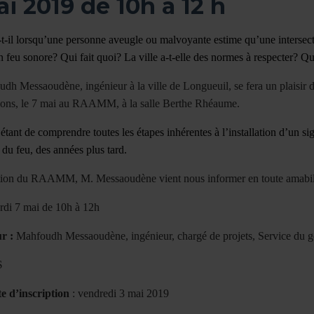
i 2019 de 10h à 12 h
t-il lorsqu’une personne aveugle ou malvoyante estime qu’une intersect
un feu sonore? Qui fait quoi? La ville a-t-elle des normes à respecter? Q
h Messaoudène, ingénieur à la ville de Longueuil, se fera un plaisir de
tions, le 7 mai au RAAMM, à la salle Berthe Rhéaume.
 étant de comprendre toutes les étapes inhérentes à l’installation d’un si
 du feu, des années plus tard.
ation du RAAMM, M. Messaoudène vient nous informer en toute amabilité,
di 7 mai de 10h à 12h
r :
Mahfoudh Messaoudène, ingénieur, chargé de projets, Service du gé
$
te d’inscription
: vendredi 3 mai 2019