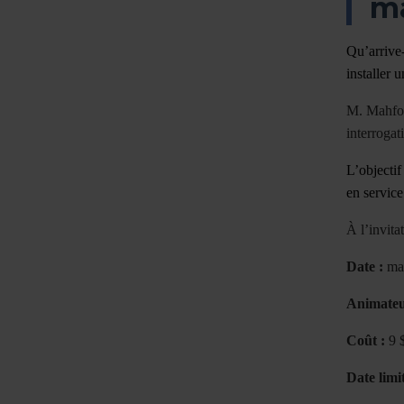
ma
Qu’arrive-
installer 
M. Mahfoud
interroga
L’objectif
en service
À l’invit
Date :
mar
Animateu
Coût :
9 
Date limi