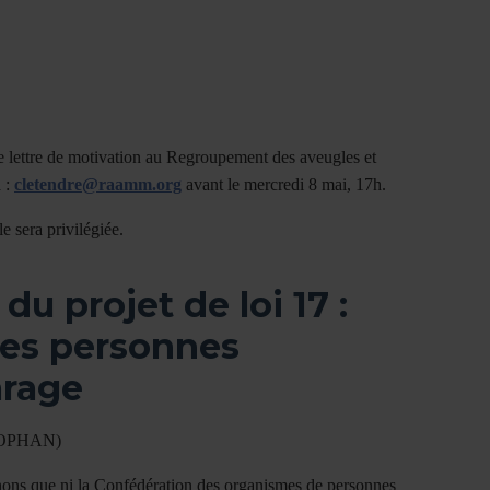
e lettre de motivation au Regroupement des aveugles et
 :
cletendre@raamm.org
avant le mercredi 8 mai, 17h.
 sera privilégiée.
u projet de loi 17 :
 les personnes
arage
(COPHAN)
enons que ni la Confédération des organismes de personnes