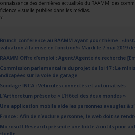
onnaissance des dernières actualités du RAAMM, des commun
éficience visuelle publiés dans les médias.
re
 Brunch-conférence au RAAMM ayant pour thème : «Insta
évaluation à la mise en fonction!» Mardi le 7 mai 2019 de
 RAAMM Offre d’emploi : Agent/Agente de recherche [Em
 Commission parlementaire du projet de loi 17 : Le mini
ndicapées sur la voie de garage
 Sondage INCA : Véhicules connectés et automatisés
 L’Artboretum présente « L’Hôtel des deux mondes »
 Une application mobile aide les personnes aveugles à s
 France : Afin de n’exclure personne, le web doit se rendr
 Microsoft Research présente une boîte à outils pour aide
rtuelle