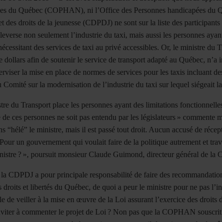
es du Québec (COPHAN), ni l’Office des Personnes handicapées du Q
t des droits de la jeunesse (CDPDJ) ne sont sur la liste des participant
leverse non seulement l’industrie du taxi, mais aussi les personnes ayan
nécessitant des services de taxi au privé accessibles. Or, le ministre d
e dollars afin de soutenir le service de transport adapté au Québec, n’a
perviser la mise en place de normes de services pour les taxis incluant de
 Comité sur la modernisation de l’industrie du taxi sur lequel siégeai
tre du Transport place les personnes ayant des limitations fonctionnelle
 de ces personnes ne soit pas entendu par les législateurs
»
commente mo
ns
“
h
é
l
é”
le ministre, mais il est pass
é
tout droit. Aucun accus
é
de r
é
cep
Pour un gouvernement qui voulait faire de la politique autrement et tra
nistre
?
»
, poursuit monsieur Claude Guimond, directeur g
é
n
é
ral de l
a CDPDJ a pour principale responsabilité de faire des recommandatio
 droits et libertés du Québec, de quoi a peur le ministre pour ne pas l’i
e de veiller à la mise en œuvre de la Loi assurant l’exercice des droits
nviter à commenter le projet de Loi
? Non pas que la COPHAN souscrit