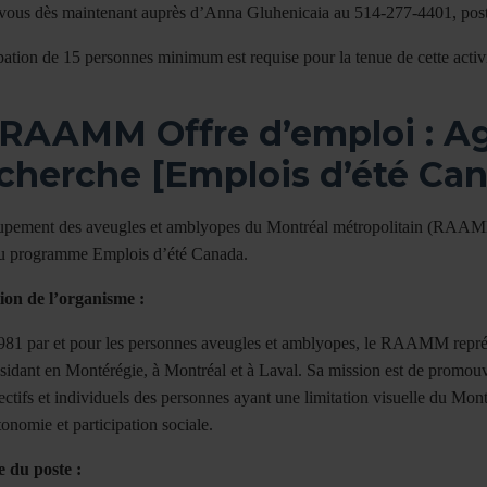
-vous dès maintenant auprès d’Anna Gluhenicaia au 514-277-4401, poste
pation de 15 personnes minimum est requise pour la tenue de cette activi
 RAAMM Offre d’emploi : A
cherche [Emplois d’été Ca
pement des aveugles et amblyopes du Montréal métropolitain (RAAMM)
du programme Emplois d’été Canada.
ion de l’organisme :
981 par et pour les personnes aveugles et amblyopes, le RAAMM représ
ésidant en Montérégie, à Montréal et à Laval. Sa mission est de promouvoi
lectifs et individuels des personnes ayant une limitation visuelle du Mont
tonomie et participation sociale.
 du poste :