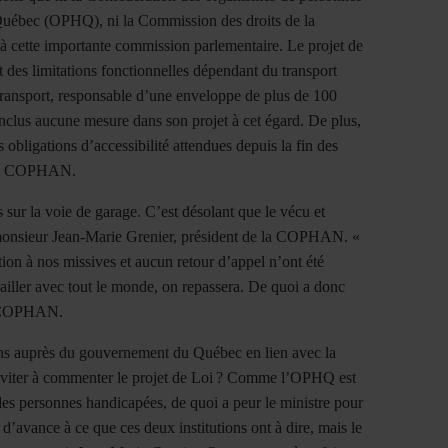
uébec (OPHQ), ni la Commission des droits de la
s à cette importante commission parlementaire. Le projet de
t des limitations fonctionnelles dépendant du transport
u Transport, responsable d’une enveloppe de plus de 100
 inclus aucune mesure dans son projet à cet égard. De plus,
s obligations d’accessibilité attendues depuis la fin des
t la COPHAN.
s sur la voie de garage. C
’
est d
é
solant que le v
é
cu et
nsieur Jean-Marie Grenier, pr
é
sident de la COPHAN.
«
tion
à
nos missives et aucun retour d
’
appel n
’
ont été
vailler avec tout le monde, on repassera. De quoi a donc
a COPHAN.
ns auprès du gouvernement du Québec en lien avec la
nviter à commenter le projet de Loi
? Comme l
’
OPHQ est
 des personnes handicapées, de quoi a peur le ministre pour
 d
’
avance
à
ce que ces deux institutions ont
à
dire, mais le