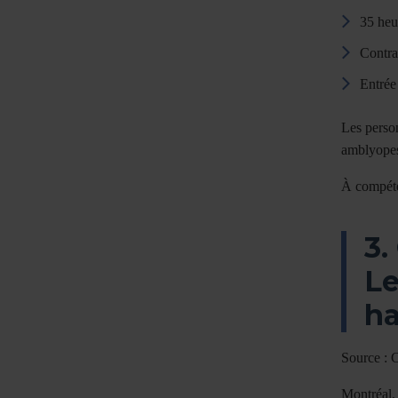
35 heu
Contra
Entrée 
Les person
amblyopes
À compéten
3.
Le
ha
Source : 
Montréal,