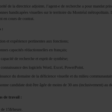
orité de la directrice adjointe, l’agent-e de recherche a pour mandat pr
nnes handicapées visuelles sur le territoire du Montréal métropolitain. 
nt en cours de contrat.
 :
ion et expérience pertinentes aux fonctions;
onnes capacités rédactionnelles en français;
capacité de recherche et esprit de synthèse;
connaissance des logiciels Word, Excel, PowerPoint.
ssance du domaine de la déficience visuelle et du milieu communautaire
sonne candidate doit être âgée de moins de 30 ans (inclusivement) au dé
s de travail :
e de 15$/heure.