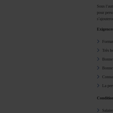
Sous l’aut
pour perso
s’ajoutero
Exigences
Format
Très b
Bonne 
Bonne 
Connai
La per
Condition
Salair