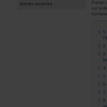
Prenez c
lettres ouvertes
sur la d
Sommai
1.
l’
2.
3.
ha
4.
5.
6.
7.
8.
vi