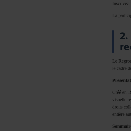
Inscrivez
La partici
2.
re
Le Regrou
le cadre 
Présentat
Créé en 1
visuelle r
droits col
entière au
Sommaire