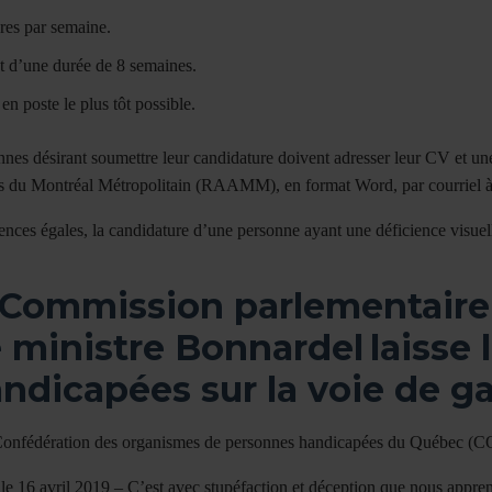
res par semaine.
t d’une durée de 8 semaines.
en poste le plus tôt possible.
nes désirant soumettre leur candidature doivent adresser leur CV et un
 du Montréal Métropolitain (RAAMM), en format Word, par courriel à
ces égales, la candidature d’une personne ayant une déficience visuelle
 Commission parlementaire d
 ministre Bonnardel
laisse
ndicapées sur la voie de g
Confédération des organismes de personnes handicapées du Québec 
 le 16 avril 2019 – C’est avec stupéfaction et déception que nous appr