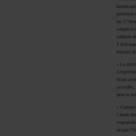
handicapé
personne e
loi 17 bou
adapté et 
millions d
il doit su
travaux du
«
Le minis
l
’
expertise
Nous avo
accordés. 
peur le mi
« Comme l
Charte des
responsabl
ne pas l’i