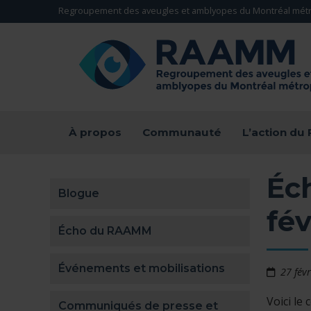
Aller directement au contenu
Regroupement des aveugles et amblyopes du Montréal métr
RETOUR À LA PAGE D'ACCUEIL -
À propos
Communauté
L’action d
Éc
Blogue
fév
Écho du RAAMM
Événements et mobilisations
27 fév
Voici le
Communiqués de presse et