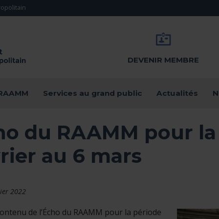
opolitain
DEVENIR MEMBRE
u RAAMM
Services au grand public
Actualités
N
ho du RAAMM pour la 
rier au 6 mars
rier 2022
 contenu de l’Écho du RAAMM pour la période