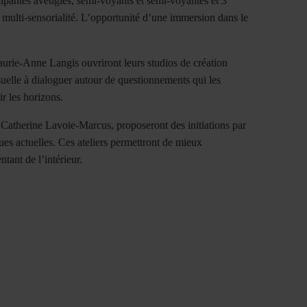
ticipantes aveugles, semi-voyants et semi-voyantes et 3
multi-sensorialité. L’opportunité d’u
ne immersion dans le
urie-Anne Langis ouvriront leurs studios de création
suelle à dialoguer autour de questionnements qui les
ir les horizons.
e Catherine Lavoie-Marcus, proposeront des initiations par
ques actuelles. Ces ateliers permettront de mieux
ant de l’intérieur.