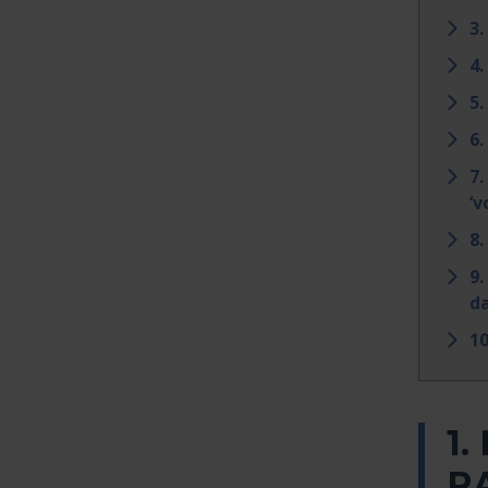
3
4.
5.
6.
7.
‘v
8.
9.
da
10
1.
R