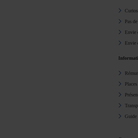
Curiosi
Pas de
Envie 
Envie 
Informati
Rémuné
Places 
Présen
Transp
Guide 