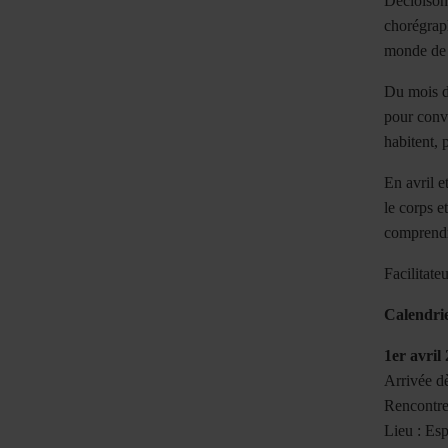
Décloisonn
chorégraph
monde de 
Du mois d’
pour convi
habitent, p
En avril e
le corps e
comprendre
Facilitateu
Calendrie
1er avril
Arrivée d
Rencontre,
Lieu : Es