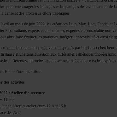
er la multisensorialité est une invitation lancée à 7 participants et par
es pour encourager les échanges et les partages de savoirs autour de la 
la danse et des processus chorégraphiques.
avril au mois de juin 2022, les créatrices Lucy May, Lucy Fandel et La
er 7 consultants-experts et consultantes-expertes en sensorialité non-vi
our ainsi faire évoluer les pratiques, intégrer l’accessibilité et ainsi élarg
t en juin, deux ateliers de mouvements guidés par l’artiste et chercheur
t la danse et une sensibilisation aux différentes esthétiques chorégraphi
 les différentes approches au mouvement et à la danse en les expériment
r : Emile Pineault, artiste
r des activités
 2022 : Atelier d’ouverture
ès 11h30
 lunch offert et atelier entre 12 h et 16 h
pace des Arts