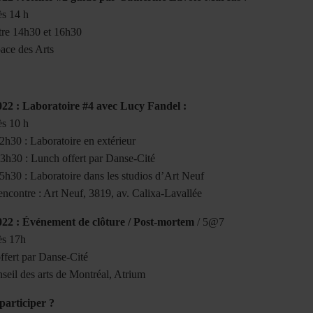
ès 14 h
ntre 14h30 et 16h30
pace des Arts
022 : Laboratoire #4 avec Lucy Fandel :
ès 10 h
2h30 : Laboratoire en extérieur
3h30 : Lunch offert par Danse-Cité
5h30 : Laboratoire dans les studios d’Art Neuf
encontre : Art Neuf, 3819, av. Calixa-Lavallée
022 : Événement de clôture / Post-mortem
/ 5@7
ès 17h
ffert par Danse-Cité
seil des arts de Montréal, Atrium
participer ?