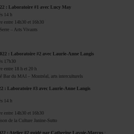
022 : Laboratoire #1 avec Lucy May
ès 14 h
re entre 14h30 et 16h30
Serre – Arts Vivants
2022 : Laboratoire #2 avec Laurie-Anne Langis
ès 17h30
e entre 18 h et 20 h
é Bar du MAI – Montréal, arts interculturels
22 : Laboratoire #3 avec Laurie-Anne Langis
ès 14 h
re entre 14h30 et 16h30
ison de la Culture Janine-Sutto
022 : Atelier #2 guidé par Catherine Lavoie-Marcus
: