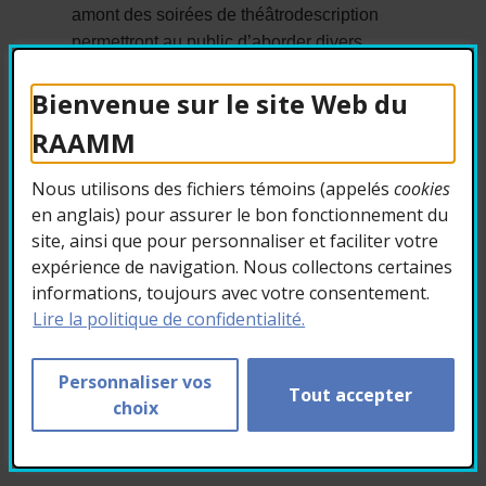
amont des soirées de théâtrodescription
permettront au public d’aborder divers
aspects de la production, d’explorer
Bienvenue sur le site Web du
différents éléments scéniques (décors,
costumes, atmosphère visuelle, etc.) et de
RAAMM
visiter le Théâtre.
Nous utilisons des fichiers témoins (appelés
cookies
Le Théâtre du Rideau Vert propose, pour
en anglais) pour assurer le bon fonctionnement du
la saison 2022-2023, des soirées de
site, ainsi que pour personnaliser et faciliter votre
théâtrodescription, le mercredi de la
expérience de navigation. Nous collectons certaines
3e semaine de représentations (12
informations, toujours avec votre consentement.
octobre, 8 février, 29 mars, et 24 mai).
Lire la politique de confidentialité.
Personnaliser vos
Titre de la pièce pour le 12 octobre 2022 :
Tout accepter
choix
Le fils
Une pièce de Florian Zeller