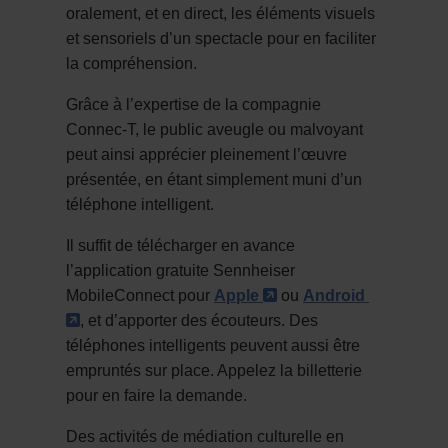
oralement, et en direct, les éléments visuels
et sensoriels d’un spectacle pour en faciliter
la compréhension.
Grâce à l’expertise de la compagnie
Connec-T, le public aveugle ou malvoyant
peut ainsi apprécier pleinement l’œuvre
présentée, en étant simplement muni d’un
téléphone intelligent.
Il suffit de télécharger en avance
l’application gratuite Sennheiser
- Cet hyperlien s'ouv
MobileConnect pour
Apple
ou
Android
- Cet hyperlien s'ouvrira dans une nouvelle fe
, et d’apporter des écouteurs. Des
téléphones intelligents peuvent aussi être
empruntés sur place. Appelez la billetterie
pour en faire la demande.
Des activités de médiation culturelle en