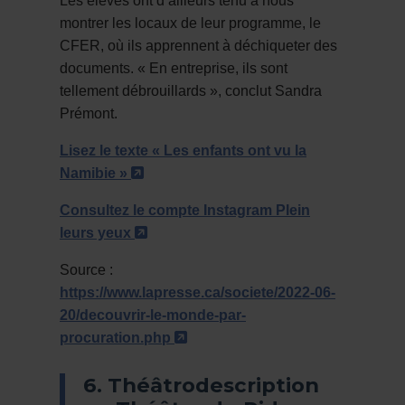
Les élèves ont d’ailleurs tenu à nous
montrer les locaux de leur programme, le
CFER, où ils apprennent à déchiqueter des
documents. « En entreprise, ils sont
tellement débrouillards », conclut Sandra
Prémont.
Lisez le texte « Les enfants ont vu la
- Cet hyperlien s'ouvrira dans une n
Namibie »
Consultez le compte Instagram Plein
- Cet hyperlien s'ouvrira dans une n
leurs yeux
Source :
https://www.lapresse.ca/societe/2022-06-
20/decouvrir-le-monde-par-
- Cet hyperlien s'ouvrira dans
procuration.php
6. Théâtrodescription