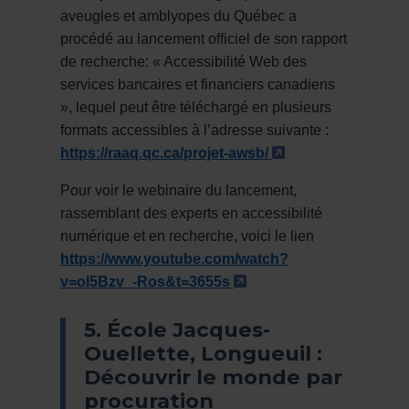
aveugles et amblyopes du Québec a
procédé au lancement officiel de son rapport
de recherche: « Accessibilité Web des
services bancaires et financiers canadiens
», lequel peut être téléchargé en plusieurs
formats accessibles à l’adresse suivante :
- Cet hyperlien s
https://raaq.qc.ca/projet-awsb/
Pour voir le webinaire
du lancement,
rassemblant des experts en accessibilité
numérique et en recherche,
voici le lien
https://www.youtube.com/watch?
- Cet hyperlien s'ouvr
v=ol5Bzv_-Ros&t=3655s
5. École Jacques-
Ouellette, Longueuil :
Découvrir le monde par
procuration