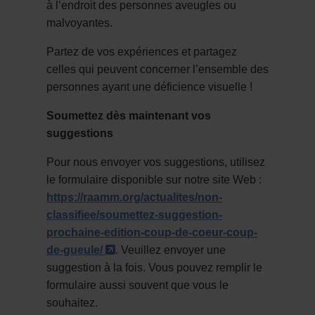
à l’endroit des personnes aveugles ou
malvoyantes.
Partez de vos expériences et partagez
celles qui peuvent concerner l’ensemble des
personnes ayant une déficience visuelle !
Soumettez dès maintenant vos
suggestions
Pour nous envoyer vos suggestions, utilisez
le formulaire disponible sur notre site Web :
https://raamm.org/actualites/non-
classifiee/soumettez-suggestion-
prochaine-edition-coup-de-coeur-coup-
- Cet hyperlien s'ouvrira dans une 
de-gueule/
. Veuillez envoyer une
suggestion à la fois. Vous pouvez remplir le
formulaire aussi souvent que vous le
souhaitez.