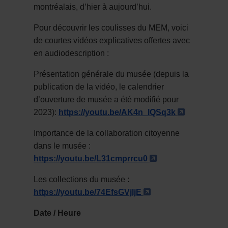
montréalais, d’hier à aujourd’hui.
Pour découvrir les coulisses du MEM, voici
de courtes vidéos explicatives offertes avec
en audiodescription :
Présentation générale du musée (depuis la
publication de la vidéo, le calendrier
d’ouverture de musée a été modifié pour
- Cet hype
2023):
https://youtu.be/AK4n_lQSq3k
Importance de la collaboration citoyenne
dans le musée :
- Cet hyperlien s
https://youtu.be/L31cmprrcu0
Les collections du musée :
- Cet hyperlien s'o
https://youtu.be/74EfsGVjljE
Date / Heure