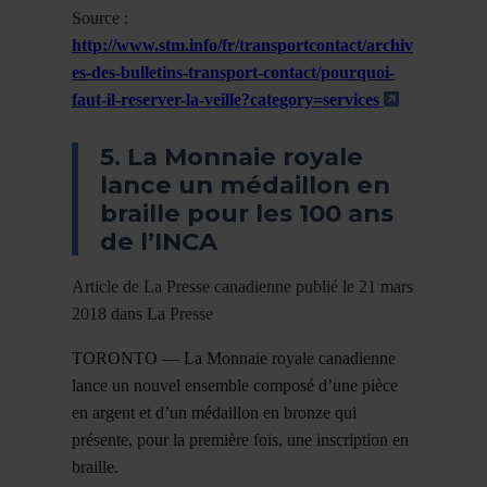
Source :
http://www.stm.info/fr/transportcontact/archiv
es-des-bulletins-transport-contact/pourquoi-
- Cet hype
faut-il-reserver-la-veille?category=services
5. La Monnaie royale
lance un médaillon en
braille pour les 100 ans
de l’INCA
Article de La Presse canadienne publié le 21 mars
2018 dans La Presse
TORONTO — La Monnaie royale canadienne
lance un nouvel ensemble composé d’une pièce
en argent et d’un médaillon en bronze qui
présente, pour la première fois, une inscription en
braille.