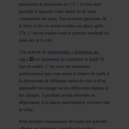
poursuivre la discussion en 5 à 7, il vous sera
possible d’apporter votre lunch ou de vous
commander un repas. Des boissons gazeuses, de
la bière et du vin seront vendus sur place après
17h. C’est un rendez-vous le premier vendredi du
mois dès le 6 avril.
Une activité de
dégustation « Initiation au
- Cet hyperlien s'ouvrira dans une nouvelle fenêt
vin »
est également au calendrier le jeudi 10
mai en soirée. C’est avec un sommelier
professionnel que
vous aurez la chance de partir à
la découverte de différents styles de vins et d’en
apprendre davantage sur les différentes régions et
les cépages. 5 produits seront présentés en
dégustation
. Les places sont limitées, réservez vite
la vôtre.
Pour prendre connaissance de toutes les activités
offertes au printemps, consultez la section