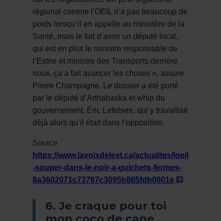
régional comme l’OEIL n’a pas beaucoup de
poids lorsqu’il en appelle au ministère de la
Santé, mais le fait d’avoir un député local,
qui est en plus le ministre responsable de
l’Estrie et ministre des Transports derrière
nous, ça a fait avancer les choses
»
, assure
Pierre Champagne. Le dossier a
é
t
é
port
é
par le d
é
put
é
d
’
Arthabaska et whip du
gouvernement,
É
ric Lefebvre, qui y travaillait
d
é
j
à
alors qu
’
il
é
tait dans l
’
opposition.
Source
https://www.lavoixdelest.ca/actualites/loeil
-souper-dans-le-noir-a-guichets-fermes-
- Cet hyp
8a3602071c73787c3095b865fdb0801e
6. Je craque pour toi
mon coco de cane