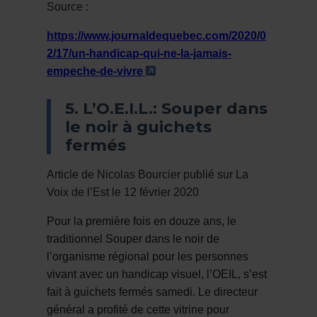
Source :
https://www.journaldequebec.com/2020/0
2/17/un-handicap-qui-ne-la-jamais-
- Cet hyperlien s'ouvrira da
empeche-de-vivre
5. L’O.E.I.L.: Souper dans
le noir à guichets
fermés
Article de Nicolas Bourcier publié sur La
Voix de l’Est le 12 février 2020
Pour la première fois en douze ans, le
traditionnel Souper dans le noir de
l’organisme régional pour les personnes
vivant avec un handicap visuel, l’OEIL, s’est
fait à guichets fermés samedi. Le directeur
général a profité de cette vitrine pour