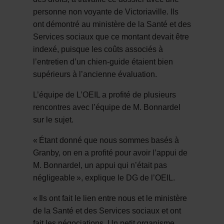
personne non voyante de Victoriaville. Ils
ont démontré au ministère de la Santé et des
Services sociaux que ce montant devait être
indexé, puisque les coûts associés à
l’entretien d’un chien-guide étaient bien
supérieurs à l’ancienne évaluation.
L’équipe de L’OEIL a profité de plusieurs
rencontres avec l’équipe de M. Bonnardel
sur le sujet.
«
É
tant donn
é
que nous sommes bas
é
s
à
Granby, on en a profit
é
pour avoir l
’
appui de
M. Bonnardel, un appui qui n
’é
tait pas
n
é
gligeable
»
, explique le DG de l
’
OEIL.
«
Ils ont fait le lien entre nous et le minist
è
re
de la Sant
é
et des Services sociaux et ont
fait les négociations. Un petit organisme