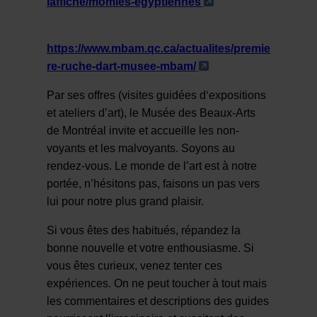
- Cet hyperlien s'
laffiche/momies-egyptiennes
pas tenter
l’expérience ?
https://www.mbam.qc.ca/actualites/premie
- Cet hyperlien s'o
re-ruche-dart-musee-mbam/
Par ses offres (visites guidées d‘expositions
et ateliers d’art), le Musée des Beaux-Arts
de Montréal invite et accueille les non-
voyants et les malvoyants. Soyons au
rendez-vous. Le monde de l’art est à notre
portée, n’hésitons pas, faisons un pas vers
lui pour notre plus grand plaisir.
Si vous êtes des habitués, répandez la
bonne nouvelle et votre enthousiasme. Si
vous êtes curieux, venez tenter ces
expériences. On ne peut toucher à tout mais
les commentaires et descriptions des guides