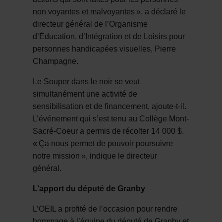
non voyantes et malvoyantes
»
, a d
é
clar
é
le
directeur g
é
n
é
ral de l
’
Organisme
d
’É
ducation, d
’
Int
é
gration et de Loisirs pour
personnes handicap
é
es visuelles, Pierre
Champagne.
Le Souper dans le noir se veut
simultanément une activité de
sensibilisation et de financement, ajoute-t-il.
L’événement qui s’est tenu au Collège Mont-
Sacré-Coeur a permis de récolter 14 000 $.
«
Ç
a nous permet de pouvoir poursuivre
notre mission
»
, indique le directeur
g
é
n
é
ral.
L’apport du député de Granby
L’OEIL a profité de l’occasion pour rendre
hommage à l’équipe du député de Granby et