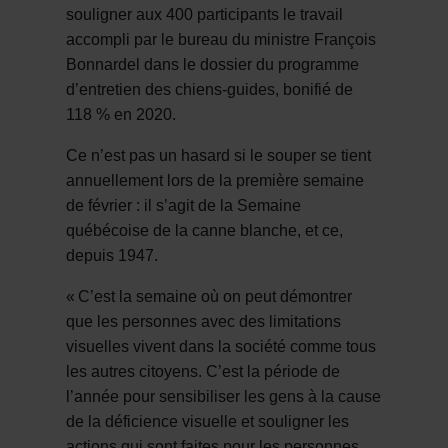
souligner aux 400 participants le travail
accompli par le bureau du ministre François
Bonnardel dans le dossier du programme
d’entretien des chiens-guides, bonifié de
118 % en 2020.
C
e n’est pas un hasard si le souper se tient
annuellement lors de la première semaine
de février : il s’agit de la Semaine
québécoise de la canne blanche, et ce,
depuis 1947.
«
C
’
est la semaine o
ù
on peut d
é
montrer
que les personnes avec des limitations
visuelles vivent dans la soci
é
t
é
comme tous
les autres citoyens. C
’
est la p
é
riode de
l
’
ann
é
e pour sensibiliser les gens
à
la cause
de la déficience visuelle et souligner les
actions qui sont faites pour les personnes