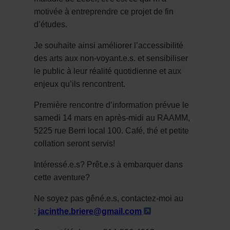
motivée à entreprendre ce projet de fin
d’études.
Je souhaite ainsi améliorer l’accessibilité
des arts aux non-voyant.e.s. et sensibiliser
le public à leur réalité quotidienne et aux
enjeux qu’ils rencontrent.
Première rencontre d’information prévue le
samedi 14 mars en après-midi au RAAMM,
5225 rue Berri local 100. Café, thé et petite
collation seront servis!
Intéressé.e.s? Prêt.e.s à embarquer dans
cette aventure?
Ne soyez pas gêné.e.s, contactez-moi au
- Cet hyperlien s'o
:
jacinthe.briere@gmail.com