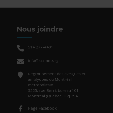
Nous joindre
Téléphone :
514 277-4401
Courriel :
info@raamm.org
Adresse :
Regroupement des aveugles et
amblyopes du Montréal
métropolitain
5225, rue Berri, bureau 101
Montréal (Québec) H2J 2S4
Page Facebook