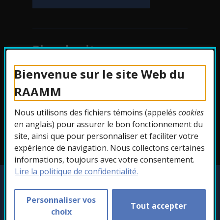
Plan du site
Bienvenue sur le site Web du
Protection des
RAAMM
renseignements
Nous utilisons des fichiers témoins (appelés
cookies
Accessibilité
en anglais) pour assurer le bon fonctionnement du
site, ainsi que pour personnaliser et faciliter votre
expérience de navigation. Nous collectons certaines
informations, toujours avec votre consentement.
Lire la politique de confidentialité.
Copyright © 2026 RAAMM. Tous droits
réservés.
Personnaliser vos
Tout accepter
Personnaliser les témoins
choix