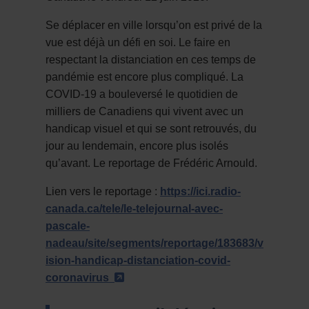
Se déplacer en ville lorsqu’on est privé de la
vue est déjà un défi en soi. Le faire en
respectant la distanciation en ces temps de
pandémie est encore plus compliqué. La
COVID-19 a bouleversé le quotidien de
milliers de Canadiens qui vivent avec un
handicap visuel et qui se sont retrouvés, du
jour au lendemain, encore plus isolés
qu’avant. Le reportage de Frédéric Arnould.
Lien vers le reportage :
https://ici.radio-
canada.ca/tele/le-telejournal-avec-
pascale-
nadeau/site/segments/reportage/183683/v
ision-handicap-distanciation-covid-
- Cet hyperlien s'ouvrira dans un
coronavirus