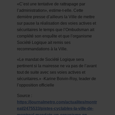
«C’est une tentative de rattrapage par
l’administration», estime-t-elle. Cette
dernière presse d’ailleurs la Ville de mettre
sur pause la réalisation des voies actives et
sécuritaires le temps que l’Ombudsman ait
complété son enquête et que l’organisme
Société Logique ait remis ses
recommandations à la Ville.
«Le mandat de Société Logique sera
pertinent si la mairesse ne va pas de l’avant
tout de suite avec ses voies actives et
sécuritaires.» -Karine Boivin-Roy, leader de
l’opposition officielle
Source :
https://journalmetro.com/actualites/montr
eal/2475533/pistes-cyclables-la-ville-de-
montreal-mandate-un-organisme-en-