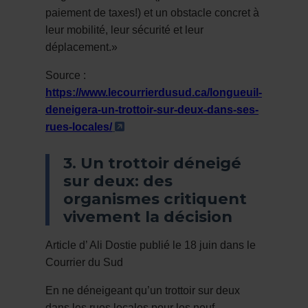
paiement de taxes!) et un obstacle concret à
leur mobilité, leur sécurité et leur
déplacement.»
Source :
https://www.lecourrierdusud.ca/longueuil-
deneigera-un-trottoir-sur-deux-dans-ses-
- Cet hyperlien s'ouvrira dans un
rues-locales/
3. Un trottoir déneigé
sur deux: des
organismes critiquent
vivement la décision
Article d’ Ali Dostie
publié le 18 juin dans le
Courrier du Sud
En ne déneigeant qu’un trottoir sur deux
dans les rues locales pour les neuf