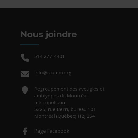
Nous joindre
Téléphone :
514 277-4401
Courriel :
info@raamm.org
Adresse :
Regroupement des aveugles et
amblyopes du Montréal
métropolitain
5225, rue Berri, bureau 101
Montréal (Québec) H2J 2S4
Page Facebook