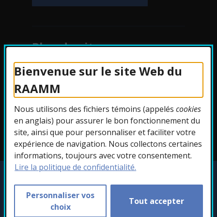
Plan du site
Bienvenue sur le site Web du
Protection des
RAAMM
renseignements
Nous utilisons des fichiers témoins (appelés
cookies
Accessibilité
en anglais) pour assurer le bon fonctionnement du
site, ainsi que pour personnaliser et faciliter votre
expérience de navigation. Nous collectons certaines
informations, toujours avec votre consentement.
Lire la politique de confidentialité.
Copyright © 2026 RAAMM. Tous droits
réservés.
Personnaliser vos
Tout accepter
Personnaliser les témoins
choix