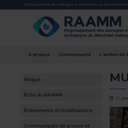
Aller directement au contenu
Regroupement des aveugles et amblyopes du Montréal métr
RETOUR À LA PAGE D'ACCUEIL -
À propos
Communauté
L’action d
M
Blogue
Écho du RAAMM
31 jan
Événements et mobilisations
Communiqués de presse et