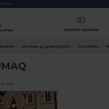
opolitain
DEVENIR MEMBRE
u RAAMM
Services au grand public
Actualités
N
UMAQ
vier 2022