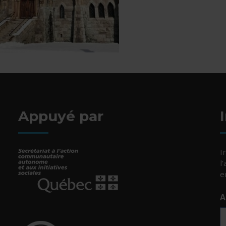
Appuyé par
I
l
e
A
- Cet hyperlien s'ouvrira dans une nouvelle fenêtr