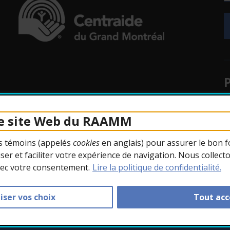
uvelle fenêtre.
- Cet hyperlien s'ouvrira dans une nouvelle fenêtr
uvelle fenêtre.
P
uvelle fenêtre.
le site Web du RAAMM
uvelle fenêtre.
rs témoins (appelés
cookies
en anglais) pour assurer le bon f
uvelle fenêtre.
ser et faciliter votre expérience de navigation. Nous collect
A
vec votre consentement.
Lire la politique de confidentialité.
iser vos choix
Tout acc