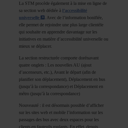
La STM procède également à la mise en ligne de
sa section web dédiée à
l’accessibilité
- Cet hyperlien s'ouvrira dans une n
universelle
. Avec de l’information bonifiée,
elle permet de rejoindre une plus large clientèle
qui souhaite en apprendre davantage sur les
initiatives en matière d’accessibilité universelle ou
mieux se déplacer.
La section restructurée comporte dorénavant
quatre onglets : Les nouvelles AU (ajout
d’ascenseurs, etc.), Avant le départ (afin de
planifier son déplacement), Déplacement en bus
(jusqu’à la correspondance) et Déplacement en
métro (jusqu’à la correspondance)
Nouveauté : il est désormais possible d’afficher
sur les sites web et mobile l’information sur les
passages des bus avec deux espaces pour les
clients en fauteuils roulants. En effet, depuis