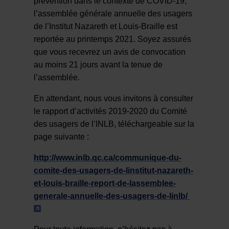
prévention dans le contexte de COVID-19,
l’assemblée générale annuelle des usagers
de l’Institut Nazareth et Louis-Braille est
reportée au printemps 2021. Soyez assurés
que vous recevrez un avis de convocation
au moins 21 jours avant la tenue de
l’assemblée.
En attendant, nous vous invitons à consulter
le rapport d’activités 2019-2020 du Comité
des usagers de l’INLB, téléchargeable sur la
page suivante :
http://www.inlb.qc.ca/communique-du-
comite-des-usagers-de-linstitut-nazareth-
et-louis-braille-report-de-lassemblee-
generale-annuelle-des-usagers-de-linlb/
- Cet hyperlien s'ouvrira dans une nouvelle fe