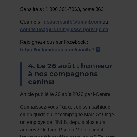
Sans frais :
1 800 361-7063, poste 363
Courriels :
usagers.inlb@gmail.com
ou
comite.usagers.inlb@ssss.gouv.qc.ca
Rejoignez-nous sur Facebook :
- Cet hyperlien
https://m.facebook.com/cuinlb/?
4. Le 26 août : honneur
à nos compagnons
canins!
Article publié le 26 août 2020 par i-Centre
Connaissez-vous Tucker, ce sympathique
chien guide qui accompagne Marc St-Onge,
un employé de l’INLB, depuis plusieurs
années? Ou bien Rial ou Mélio qui ont