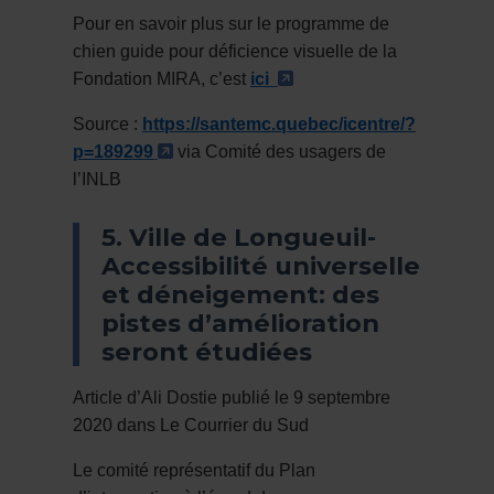
Pour en savoir plus sur le programme de
chien guide pour déficience visuelle de la
- Cet hyperlien s'ouvri
Fondation MIRA, c’est
ici
Source :
https://santemc.quebec/icentre/?
- Cet hyperlien s'ouvrira dans une n
p=189299
via Comité des usagers de
l’INLB
5. Ville de Longueuil-
Accessibilité universelle
et déneigement: des
pistes d’amélioration
seront étudiées
Article d’Ali Dostie publié le 9 septembre
2020 dans Le Courrier du Sud
Le comité représentatif du Plan