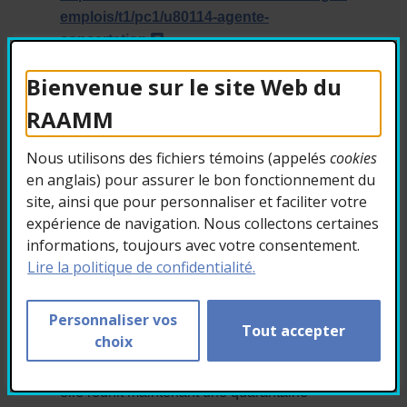
emplois/t1/pc1/u80114-agente-
- Cet hyperlien s'ouvrira dans un
concertation
Bienvenue sur le site Web du
7. COPHAN-OFFRE
D’EMPLOI –
RAAMM
Responsable de
dossiers
Nous utilisons des fichiers témoins (appelés
cookies
en anglais) pour assurer le bon fonctionnement du
La Confédération des organismes de
site, ainsi que pour personnaliser et faciliter votre
personnes handicapées du Québec
expérience de navigation. Nous collectons certaines
(COPHAN) est à la recherche d’un ou d’une
informations, toujours avec votre consentement.
responsable de dossiers.
Lire la politique de confidentialité.
La COPHAN, organisme à but non lucratif,
Personnaliser vos
est un regroupement provincial d’action
Tout accepter
choix
communautaire autonome de défense
collective des droits. Incorporée en 1985,
elle réunit maintenant une quarantaine