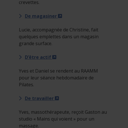
crevettes.
- Cet hyperlien s'ouvrira dan
De magasiner
Lucie, accompagnée de Christine, fait
quelques emplettes dans un magasin
grande surface.
- Cet hyperlien s'ouvrira dans 
D’être actif
Yves et Daniel se rendent au RAAMM
pour leur séance hebdomadaire de
Pilates.
- Cet hyperlien s'ouvrira dans
De travailler
Yves, massothérapeute, reçoit Gaston au
studio « Mains qui voient » pour un
massage.