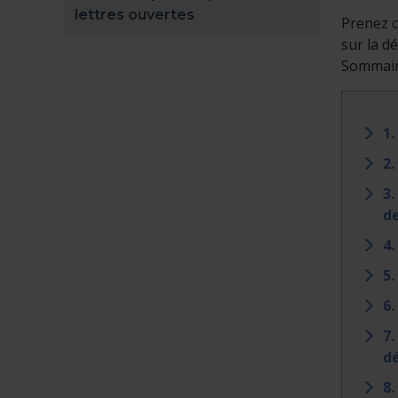
lettres ouvertes
Prenez c
sur la d
Sommai
1
2.
3.
d
4.
5.
6.
7.
dé
8.