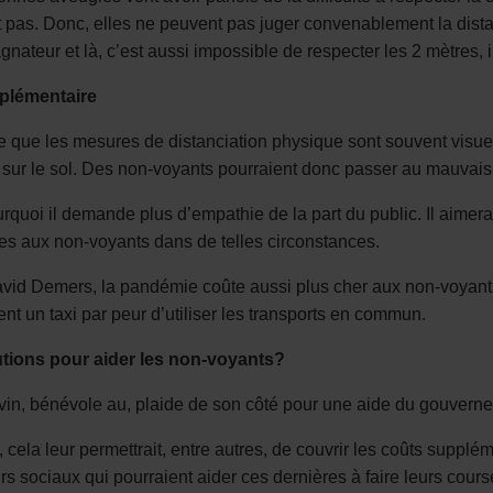
 pas. Donc, elles ne peuvent pas juger convenablement la distan
ateur et là, c’est aussi impossible de respecter les 2 mètres, in
plémentaire
le que les mesures de distanciation physique sont souvent visue
sur le sol. Des non-voyants pourraient donc passer au mauvais e
rquoi il demande plus d’empathie de la part du public. Il aimera
s aux non-voyants dans de telles circonstances.
id Demers, la pandémie coûte aussi plus cher aux non-voyants : P
ent un taxi par peur d’utiliser les transports en commun.
tions pour aider les non-voyants?
vin, bénévole au, plaide de son côté pour une aide du gouvern
, cela leur permettrait, entre autres, de couvrir les coûts supp
urs sociaux qui pourraient aider ces dernières à faire leurs cou