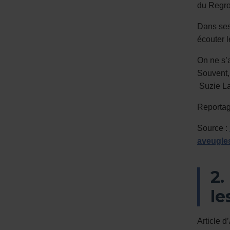
du Regro
Dans ses 
écouter 
On ne s’a
Souvent,
Suzie La
Reportag
Source :
aveugle
2.
le
Article 