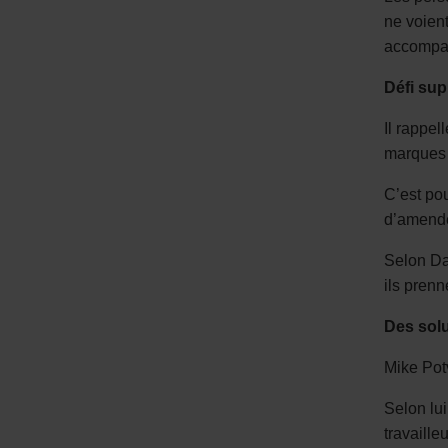
ne voient
accompagn
Défi sup
Il rappel
marques 
C’est pou
d’amende
Selon Dav
ils prenn
Des solu
Mike Pot
Selon lui
travaille