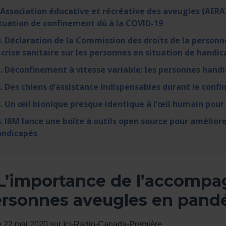
 Association éducative et récréative des aveugles (AERA)
tuation de confinement dû à la COVID-19
. Déclaration de la Commission des droits de la personne
 crise sanitaire sur les personnes en situation de handic
. Déconfinement à vitesse variable: les personnes handic
. Des chiens d’assistance indispensables durant le conf
. Un œil bionique presque identique à l’œil humain pour 
. IBM lance une boîte à outils open source pour améliorer
andicapés
 L’importance de l’accomp
rsonnes aveugles en pand
le 22 mai 2020 sur Ici-Radio-Canada-Première