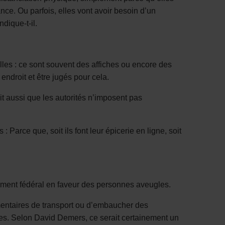
ce. Ou parfois, elles vont avoir besoin d’un
dique-t-il.
lles : ce sont souvent des affiches ou encore des
ndroit et être jugés pour cela.
it aussi que les autorités n’imposent pas
arce que, soit ils font leur épicerie en ligne, soit
ement fédéral en faveur des personnes aveugles.
lémentaires de transport ou d’embaucher des
rses. Selon David Demers, ce serait certainement un