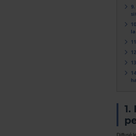
9.
si
10
la
11
12
13
14
h
1.
pe
Diffusé 