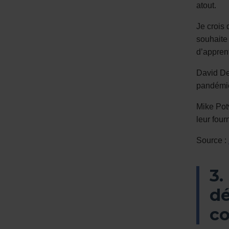
atout.
Je crois 
souhaite
d’apprent
David De
pandémi
Mike Pot
leur four
Source :
3.
dé
co