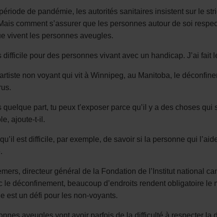
période de pandémie, les autorités sanitaires insistent sur le s
Mais comment s’assurer que les personnes autour de soi respecten
ue vivent les personnes aveugles.
s difficile pour des personnes vivant avec un handicap. J’ai fait
artiste non voyant qui vit à Winnipeg, au Manitoba, le déconfin
rus.
s quelque part, tu peux t’exposer parce qu’il y a des choses qui 
e, ajoute-t-il.
e qu’il est difficile, par exemple, de savoir si la personne qui l’a
.
mers, directeur général de la Fondation de l’Institut national
 le déconfinement, beaucoup d’endroits rendent obligatoire le m
le est un défi pour les non-voyants.
nnes aveugles vont avoir parfois de la difficulté à respecter la