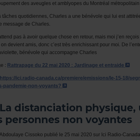
upement des aveugles et amblyopes du Montréal métropolitain
tâches quotidiennes, Charles a une bénévole qui lui est attitrée
le message de Charles.
ttend pas à avoir quelque chose en retour, mais moi j’en reçois 
 on devient amis, donc c’est très enrichissant pour moi. De l’e
violette, bénévole qui accompagne Charles
- Ce
e :
Rattrapage du 22 mai 2020 : Jardinage et entraide
https://ici.radio-canada.ca/premiere/emissions/le-15-18/
- Cet hyperlien s'ouvrira dan
s-pandemie-non-voyants?
 La distanciation physique,
s personnes non voyantes
d’Abdoulaye Cissoko publié le 25 mai 2020 sur Ici Radio-Canad