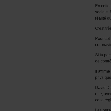
En cette 
sociale. 
réalité q
C’est trè
Pour cet 
coronavi
Si tu par
de contrôl
Il affirm
physique
David De
que, avec
cette règ
Les perso