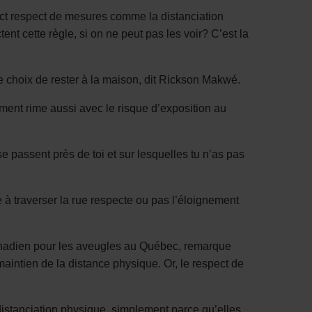
trict respect de mesures comme la distanciation
t cette règle, si on ne peut pas les voir? C’est la
 le choix de rester à la maison, dit Rickson Makwé.
ement rime aussi avec le risque d’exposition au
se passent près de toi et sur lesquelles tu n’as pas
ide à traverser la rue respecte ou pas l’éloignement
 canadien pour les aveugles au Québec, remarque
aintien de la distance physique. Or, le respect de
 distanciation physique, simplement parce qu’elles