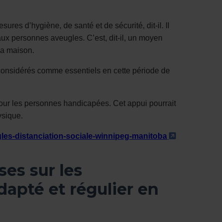
res d’hygiène, de santé et de sécurité, dit-il. Il
ux personnes aveugles. C’est, dit-il, un moyen
la maison.
 considérés comme essentiels en cette période de
pour les personnes handicapées. Cet appui pourrait
ysique.
- Cet hyper
gles-distanciation-sociale-winnipeg-manitoba
es sur les
apté et régulier en