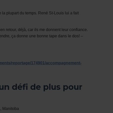
 la plupart du temps. René St-Louis lui a fait
en retour, déjà, car ils me donnent leur confiance.
ntendre, ça donne une bonne tape dans le dos! –
t hyperlien s'ouvrira dans une nouvelle fenêtre.
segments/reportage/174901/accompagnement-
s une nouvelle fenêtre.
 un défi de plus pour
a, Manitoba