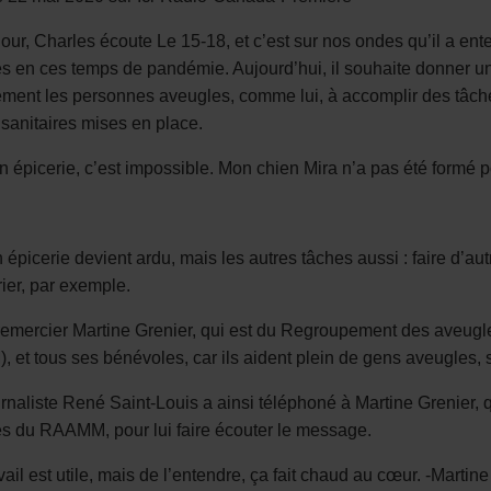
our, Charles écoute
Le 15-18
, et c’est sur nos ondes qu’il a en
s en ces temps de pandémie. Aujourd’hui, il souhaite donner 
ment les personnes aveugles, comme lui, à accomplir des tâches
sanitaires mises en place.
n épicerie, c’est impossible. Mon chien Mira n’a pas été formé 
 épicerie devient ardu, mais les autres tâches aussi : faire d’au
ier, par exemple.
remercier Martine Grenier, qui est du Regroupement des aveugl
 et tous ses bénévoles, car ils aident plein de gens aveugles
, 
rnaliste René Saint-Louis a ainsi téléphoné à Martine Grenier, q
s du RAAMM, pour lui faire écouter le message.
vail est utile, mais de l’entendre, ça fait chaud au cœur.
-Martine