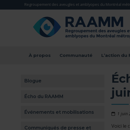
Aller directement au contenu
Regroupement des aveugles et amblyopes du Montréal métr
RETOUR À LA PAGE D'ACCUEIL -
À propos
Communauté
L’action d
Éc
Blogue
jui
Écho du RAAMM
Événements et mobilisations
1 juin
Voici le
Communiqués de presse et