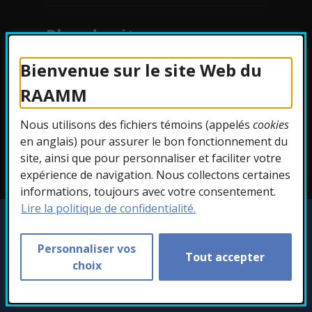
Plan du site
Bienvenue sur le site Web du
Protection des
RAAMM
renseignements
Nous utilisons des fichiers témoins (appelés
cookies
Accessibilité
en anglais) pour assurer le bon fonctionnement du
site, ainsi que pour personnaliser et faciliter votre
expérience de navigation. Nous collectons certaines
informations, toujours avec votre consentement.
Lire la politique de confidentialité.
Copyright © 2026 RAAMM. Tous droits
réservés.
Personnaliser vos
Tout accepter
Personnaliser les témoins
choix
- Cet hyperlien s'ouvr
Conception :
Ekloweb