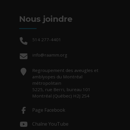
Nous joindre
Téléphone :
514 277-4401
Courriel :
info@raamm.org
Adresse :
Regroupement des aveugles et
amblyopes du Montréal
métropolitain
5225, rue Berri, bureau 101
Montréal (Québec) H2J 2S4
Page Facebook
- Cet hyperlien s'ouvrira dans une nouv
Chaîne YouTube