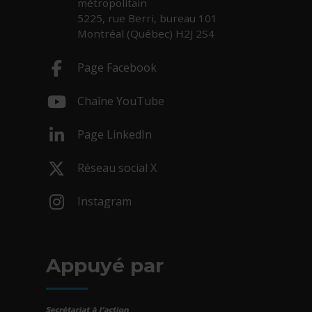
métropolitain
5225, rue Berri, bureau 101
Montréal (Québec) H2J 2S4
Page Facebook
- Cet hyperlien s'ouvrira dans une nouv
Chaîne YouTube
- Cet hyperlien s'ouvrira dans une nouv
Page LinkedIn
- Cet hyperlien s'ouvrira dans une nouv
Réseau social X
- Cet hyperlien s'ouvrira dans une nouv
Instagram
- Cet hyperlien s'ouvrira dans une nouv
Appuyé par