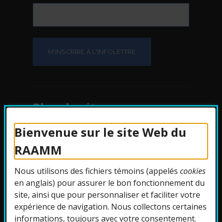
Plan du site
Bienvenue sur le site Web du
Protection des
RAAMM
renseignements
Nous utilisons des fichiers témoins (appelés
cookies
Accessibilité
en anglais) pour assurer le bon fonctionnement du
site, ainsi que pour personnaliser et faciliter votre
expérience de navigation. Nous collectons certaines
informations, toujours avec votre consentement.