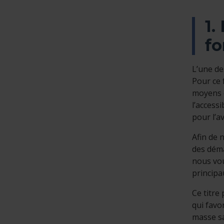
1.
fo
L’une de
Pour ce 
moyens e
l’access
pour l’av
Afin de 
des déma
nous vou
principa
Ce titre
qui favo
masse sa