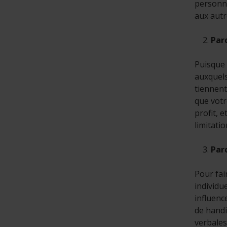
personne
aux autr
Par
Puisque 
auxquels
tiennent
que votr
profit, 
limitatio
Par
Pour fai
individu
influenc
de handi
verbales