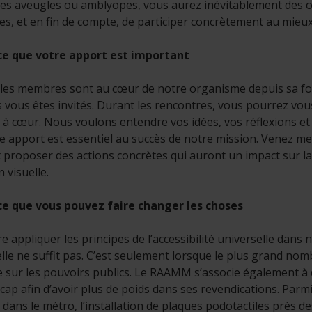
s aveugles ou amblyopes, vous aurez inévitablement des oc
es, et en fin de compte, de participer concrètement au mieux-ê
ce que votre apport est important
les membres sont au cœur de notre organisme depuis sa fo
 vous êtes invités. Durant les rencontres, vous pourrez vous
 à cœur. Nous voulons entendre vos idées, vos réflexions e
e apport est essentiel au succès de notre mission. Venez me
et proposer des actions concrètes qui auront un impact sur l
n visuelle.
ce que vous pouvez faire changer les choses
re appliquer les principes de l’accessibilité universelle dans 
elle ne suffit pas. C’est seulement lorsque le plus grand no
e sur les pouvoirs publics. Le RAAMM s’associe également à
cap afin d’avoir plus de poids dans ses revendications. Parm
 dans le métro, l’installation de plaques podotactiles près de