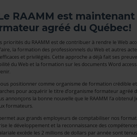
 Le RAAMM est maintenant
rmateur agréé du Québec!
s priorités du RAAMM est de contribuer à rendre le Web ac
faire, la formation des professionnels du Web et autres act
fficaces et privilégiés. Cette approche a déjà fait ses preuv
ibilité du Web et la formation sur les documents Word access
enir.
nous positionner comme organisme de formation crédible et
rches pour acquérir le titre d’organisme formateur agréé 
s annonçons la bonne nouvelle que le RAAMM l’a obtenu! J
ux formateurs.
 permet aux grands employeurs de comptabiliser nos format
rise le développement et la reconnaissance des compétences
lariale excède les 2 millions de dollars par année sont tenu