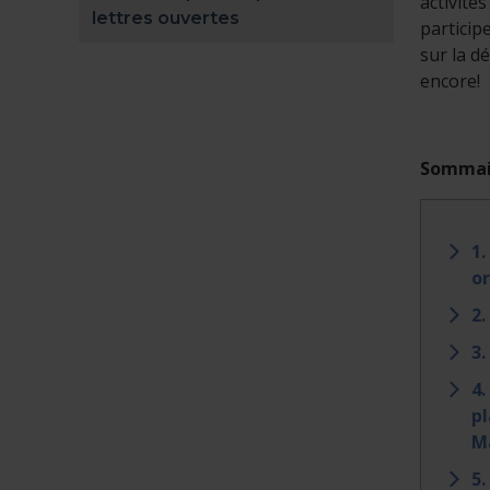
activité
lettres ouvertes
particip
sur la dé
encore!
Sommai
1
o
2.
3.
4.
pl
M
5.