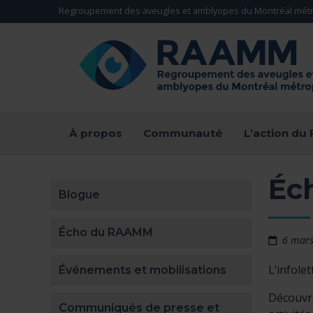
Aller directement au contenu
Regroupement des aveugles et amblyopes du Montréal métr
RETOUR À LA PAGE D'ACCUEIL -
À propos
Communauté
L’action d
Éc
Blogue
Écho du RAAMM
6 mar
L’infole
Événements et mobilisations
Découvr
Communiqués de presse et