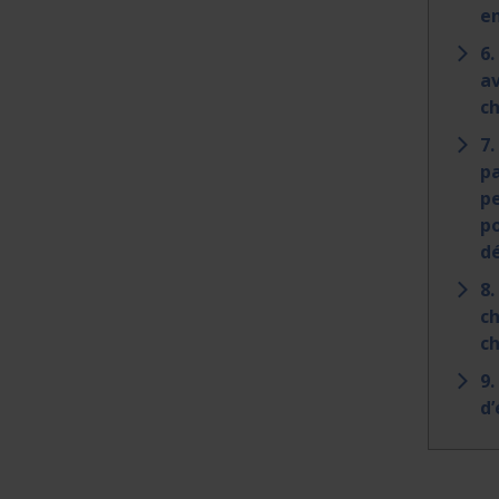
en
6.
av
c
7.
pa
pe
po
dé
8.
c
ch
9.
d’