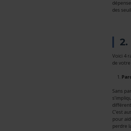
dépenses
des seui
2.
Voici 4 
de votre 
Par
Sans par
s’impliq
différen
C’est au
pour aid
perdre l