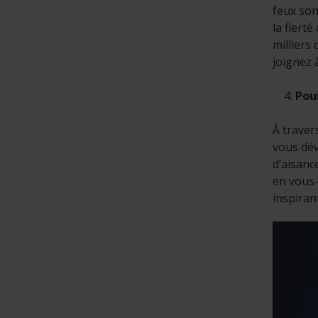
feux son
la fiert
milliers
joignez 
Pou
À traver
vous dév
d’aisanc
en vous-
inspira