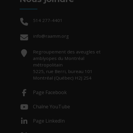
Téléphone :
514 277-4401
Courriel :
info@raamm.org
Adresse :
Regroupement des aveugles et
amblyopes du Montréal
métropolitain
5225, rue Berri, bureau 101
Montréal (Québec) H2J 2S4
Page Facebook
- Cet hyperlien s'ouvrira dans une nouv
Chaîne YouTube
- Cet hyperlien s'ouvrira dans une nouv
Page LinkedIn
- Cet hyperlien s'ouvrira dans une nouv