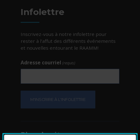
Infolettre
Inscrivez-vous à notre infolettre pour
rester à l’affut des différents événements
et nouvelles entourant le RAAMM!
Adresse courriel
(requis)
Plan du site