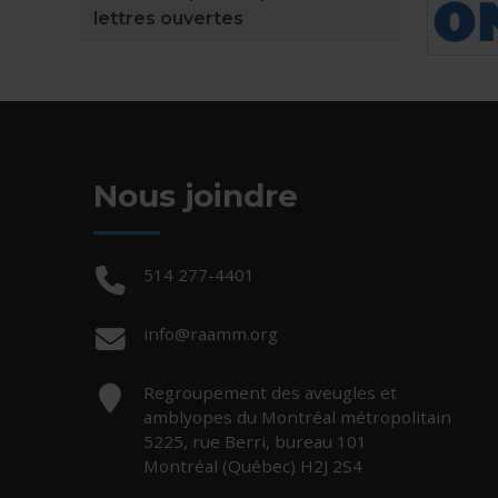
lettres ouvertes
Nous joindre
Téléphone :
514 277-4401
Courriel :
info@raamm.org
Adresse :
Regroupement des aveugles et
amblyopes du Montréal métropolitain
5225, rue Berri, bureau 101
Montréal (Québec) H2J 2S4