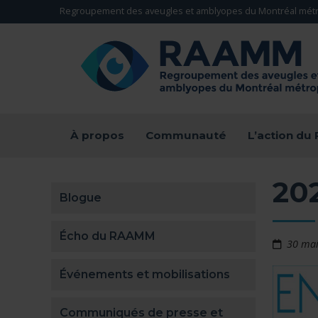
Aller directement au contenu
Regroupement des aveugles et amblyopes du Montréal métr
RETOUR À LA PAGE D'ACCUEIL -
À propos
Communauté
L’action d
20
Blogue
Écho du RAAMM
30 ma
Événements et mobilisations
Communiqués de presse et