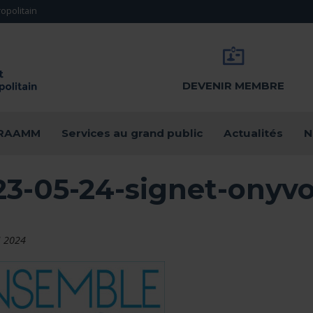
opolitain
DEVENIR MEMBRE
u RAAMM
Services au grand public
Actualités
N
23-05-24-signet-onyvo
i 2024