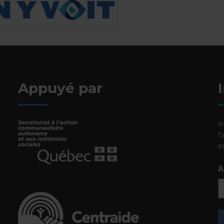
Appuyé par
I
l
e
A
- Cet hyperlien s'ouvrira dans une nouvelle fenêtr