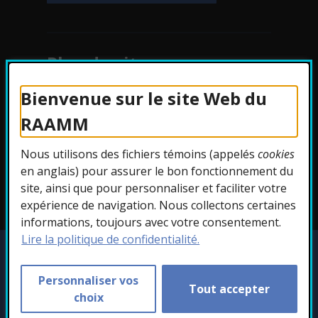
Plan du site
Bienvenue sur le site Web du
Protection des
RAAMM
renseignements
Nous utilisons des fichiers témoins (appelés
cookies
Accessibilité
en anglais) pour assurer le bon fonctionnement du
site, ainsi que pour personnaliser et faciliter votre
expérience de navigation. Nous collectons certaines
informations, toujours avec votre consentement.
Lire la politique de confidentialité.
Copyright © 2026 RAAMM. Tous droits
réservés.
Personnaliser vos
Tout accepter
Personnaliser les témoins
choix
- Cet hyperlien s'ouvr
Conception :
Ekloweb