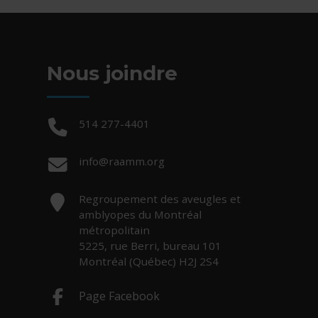
Nous joindre
Téléphone :
514 277-4401
Courriel :
info@raamm.org
Adresse :
Regroupement des aveugles et
amblyopes du Montréal
métropolitain
5225, rue Berri, bureau 101
Montréal (Québec) H2J 2S4
Page Facebook
- Cet hyperlien s'ouvrira dans une nouv