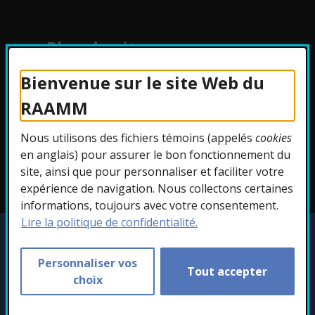
Plan du site
Bienvenue sur le site Web du
Protection des
RAAMM
renseignements
Nous utilisons des fichiers témoins (appelés
cookies
Accessibilité
en anglais) pour assurer le bon fonctionnement du
site, ainsi que pour personnaliser et faciliter votre
expérience de navigation. Nous collectons certaines
informations, toujours avec votre consentement.
Lire la politique de confidentialité.
Copyright © 2026 RAAMM. Tous droits
réservés.
Personnaliser vos
Tout accepter
Personnaliser les témoins
choix
- Cet hyperlien s'ouvr
Conception :
Ekloweb