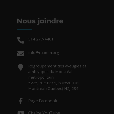
Nous joindre
Téléphone :
514 277-4401
Courriel :
info@raamm.org
Adresse :
Regroupement des aveugles et
amblyopes du Montréal
métropolitain
5225, rue Berri, bureau 101
Montréal (Québec) H2J 2S4
Page Facebook
- Cet hyperlien s'ouvrira dans une nouv
Chaîne YouTube