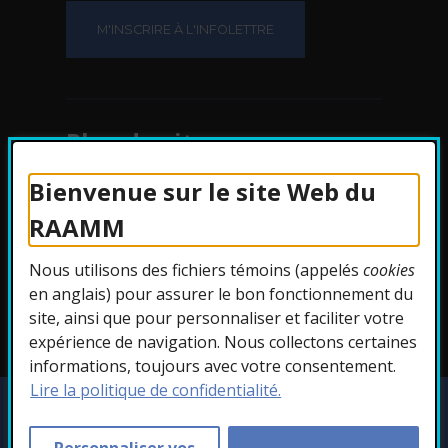
Plan du site
Bienvenue sur le site Web du
Protection des
RAAMM
renseignements
Nous utilisons des fichiers témoins (appelés
cookies
Accessibilité
en anglais) pour assurer le bon fonctionnement du
site, ainsi que pour personnaliser et faciliter votre
expérience de navigation. Nous collectons certaines
informations, toujours avec votre consentement.
Lire la politique de confidentialité.
Copyright © 2026 RAAMM. Tous droits
réservés.