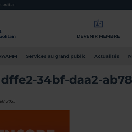
opolitain
DEVENIR MEMBRE
u RAAMM
Services au grand public
Actualités
N
1dffe2-34bf-daa2-ab7
rier 2025