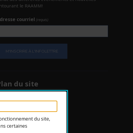
ntourant le RAAMM!
dresse courriel
(requis)
e.
e.
lan du site
Protection des
renseignements
onctionnement du site,
ons certaines
ccessibilité