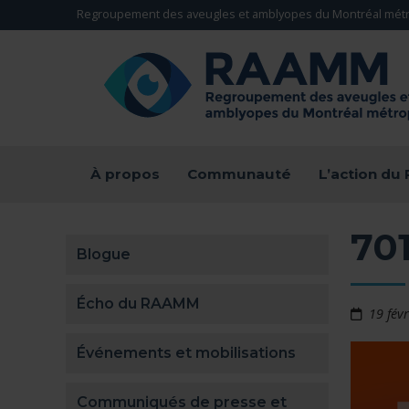
Aller directement au contenu
Regroupement des aveugles et amblyopes du Montréal métr
RETOUR À LA PAGE D'ACCUEIL -
À propos
Communauté
L’action d
70
Blogue
Écho du RAAMM
19 fév
Événements et mobilisations
Communiqués de presse et