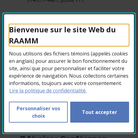
514-277-4401, poste 111.
Au plaisir d’échanger sur ce texte
fondamental pour notre vie associative,
Bienvenue sur le site Web du
L’équipe du RAAMM
RAAMM
Nous utilisons des fichiers témoins (appelés
cookies
en anglais) pour assurer le bon fonctionnement du
4. Découvrez les
site, ainsi que pour personnaliser et faciliter votre
activités enrichissantes
expérience de navigation. Nous collectons certaines
que le RAAMM vous
informations, toujours avec votre consentement.
propose pour février
Lire la politique de confidentialité.
Brisez la monotonie de l’hiver en
participant aux activités du RAAMM! Il est
Personnaliser vos
Tout accepter
encore temps de vous inscrire à ces 3
choix
activités prévues pour le mois de février: