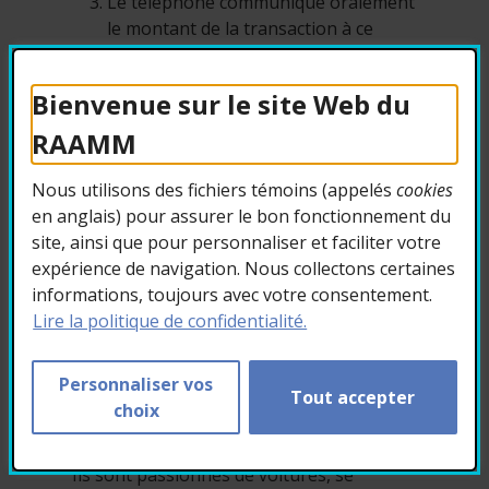
Le téléphone communique oralement
le montant de la transaction à ce
dernier avant qu’il ne tape le code de
sa carte sur le terminal de paiement.
Bienvenue sur le site Web du
Le téléphone confirme ensuite,
RAAMM
toujours vocalement, la transaction.
Nous utilisons des fichiers témoins (appelés
cookies
Source :
en anglais) pour assurer le bon fonctionnement du
https://www.thalesgroup.com/fr/grou
site, ainsi que pour personnaliser et faciliter votre
p/responsabilite/news/carte-
expérience de navigation. Nous collectons certaines
paiement-vocale-une-solution-
informations, toujours avec votre consentement.
inclusive-et-innovante-signee-thales
Lire la politique de confidentialité.
Personnaliser vos
Tout accepter
6. Conduire en étant
choix
aveugle?
Ils sont passionnés de voitures, se