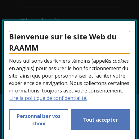
Plan du site
Bienvenue sur le site Web du
Protection des
RAAMM
renseignements
Nous utilisons des fichiers témoins (appelés
cookies
Accessibilité
en anglais) pour assurer le bon fonctionnement du
site, ainsi que pour personnaliser et faciliter votre
expérience de navigation. Nous collectons certaines
informations, toujours avec votre consentement.
Lire la politique de confidentialité.
Copyright © 2026 RAAMM. Tous droits
réservés.
Personnaliser vos
Tout accepter
Personnaliser les témoins
choix
- Cet hyperlien s'ouvr
Conception :
Ekloweb