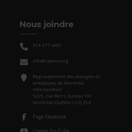
Nous joindre
Téléphone :
514 277-4401
Courriel :
info@raamm.org
Adresse :
Regroupement des aveugles et
amblyopes du Montréal
métropolitain
5225, rue Berri, bureau 101
Montréal (Québec) H2J 2S4
Page Facebook
- Cet hyperlien s'ouvrira dans une nouv
Chaîne YouTube