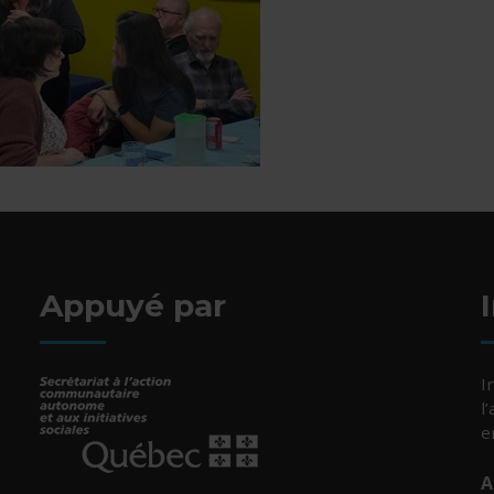
Appuyé par
I
l
e
A