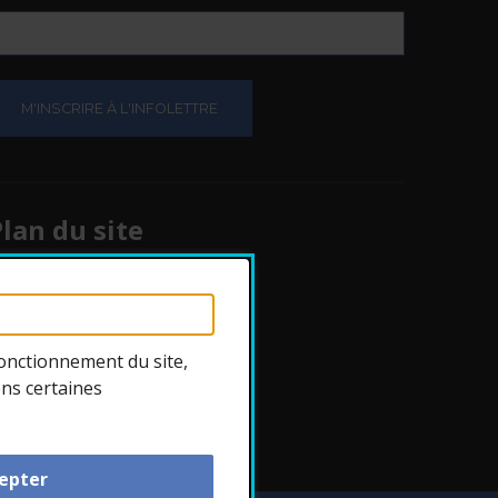
e.
e.
lan du site
Protection des
renseignements
onctionnement du site,
ons certaines
ccessibilité
epter