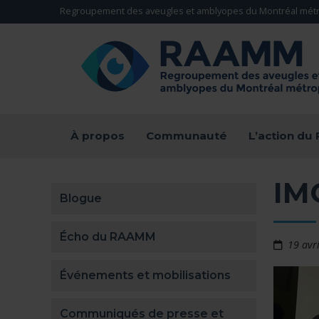
Aller directement au contenu
Regroupement des aveugles et amblyopes du Montréal métr
RETOUR À LA PAGE D'ACCUEIL -
À propos
Communauté
L’action d
IM
Blogue
Écho du RAAMM
19 avr
Événements et mobilisations
Communiqués de presse et