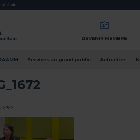
opolitain
DEVENIR MEMBRE
u RAAMM
Services au grand public
Actualités
N
G_1672
il 2026