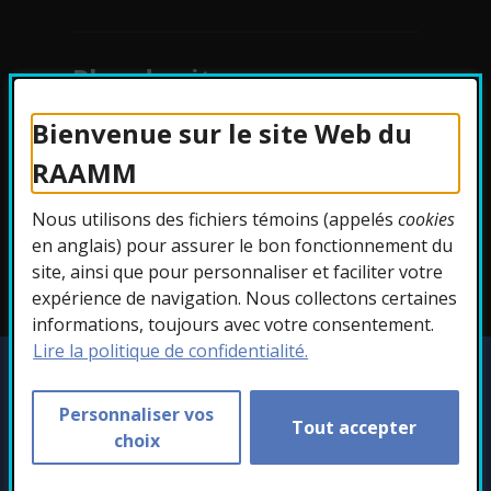
Plan du site
Bienvenue sur le site Web du
Protection des
RAAMM
renseignements
Nous utilisons des fichiers témoins (appelés
cookies
Accessibilité
en anglais) pour assurer le bon fonctionnement du
site, ainsi que pour personnaliser et faciliter votre
expérience de navigation. Nous collectons certaines
informations, toujours avec votre consentement.
Lire la politique de confidentialité.
Copyright © 2026 RAAMM. Tous droits
réservés.
Personnaliser vos
Tout accepter
Personnaliser les témoins
choix
- Cet hyperlien s'ouvr
Conception :
Ekloweb