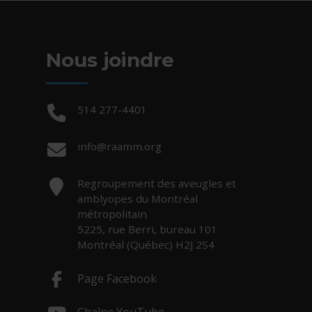
Nous joindre
Téléphone :
514 277-4401
Courriel :
info@raamm.org
Adresse :
Regroupement des aveugles et
amblyopes du Montréal
métropolitain
5225, rue Berri, bureau 101
Montréal (Québec) H2J 2S4
Page Facebook
- Cet hyperlien s'ouvrira dans une nouv