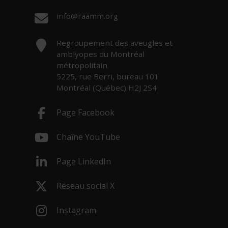
Courriel :
info@raamm.org
Adresse :
Regroupement des aveugles et
amblyopes du Montréal
métropolitain
5225, rue Berri, bureau 101
Montréal (Québec) H2J 2S4
Page Facebook
- Cet hyperlien s'ouvrira dans une nouv
Chaîne YouTube
- Cet hyperlien s'ouvrira dans une nouv
Page LinkedIn
- Cet hyperlien s'ouvrira dans une nouv
Réseau social X
- Cet hyperlien s'ouvrira dans une nouv
Instagram
- Cet hyperlien s'ouvrira dans une nouv