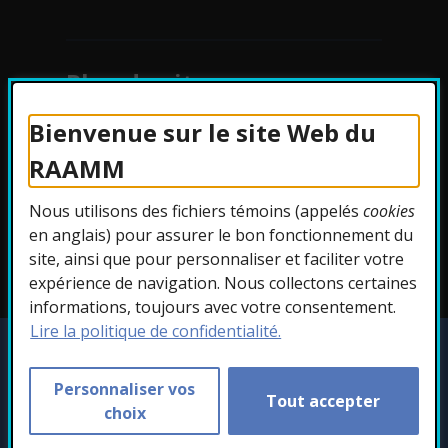
Plan du site
Bienvenue sur le site Web du
Protection des
RAAMM
renseignements
Nous utilisons des fichiers témoins (appelés
cookies
Accessibilité
en anglais) pour assurer le bon fonctionnement du
site, ainsi que pour personnaliser et faciliter votre
expérience de navigation. Nous collectons certaines
informations, toujours avec votre consentement.
Lire la politique de confidentialité.
Copyright © 2026 RAAMM. Tous droits
réservés.
Personnaliser vos
Tout accepter
Personnaliser les témoins
choix
- Cet hyperlien s'ouvr
Conception :
Ekloweb