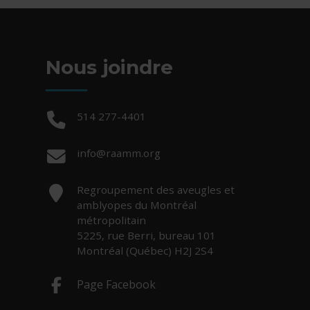
Nous joindre
Téléphone :
514 277-4401
Courriel :
info@raamm.org
Adresse :
Regroupement des aveugles et
amblyopes du Montréal
métropolitain
5225, rue Berri, bureau 101
Montréal (Québec) H2J 2S4
Page Facebook
- Cet hyperlien s'ouvrira dans une nouv