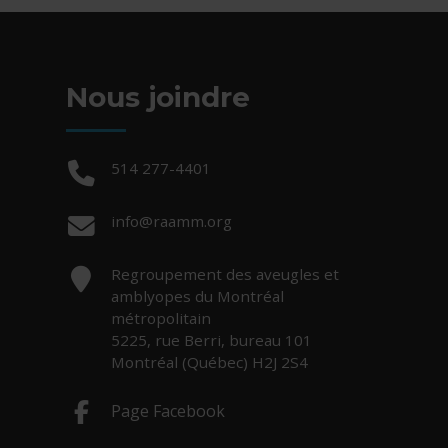
Nous joindre
Téléphone :
514 277-4401
Courriel :
info@raamm.org
Adresse :
Regroupement des aveugles et
amblyopes du Montréal
métropolitain
5225, rue Berri, bureau 101
Montréal (Québec) H2J 2S4
Page Facebook
- Cet hyperlien s'ouvrira dans une nouv