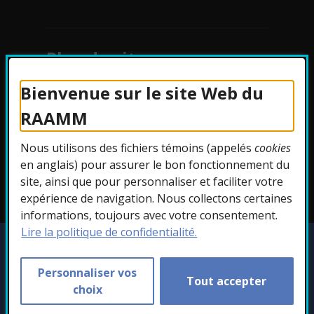
Plan du site
Bienvenue sur le site Web du
Protection des
RAAMM
renseignements
Nous utilisons des fichiers témoins (appelés
cookies
Accessibilité
en anglais) pour assurer le bon fonctionnement du
site, ainsi que pour personnaliser et faciliter votre
expérience de navigation. Nous collectons certaines
informations, toujours avec votre consentement.
Lire la politique de confidentialité.
Copyright © 2026 RAAMM. Tous droits
réservés.
Personnaliser vos
Tout accepter
Personnaliser les témoins
choix
- Cet hyperlien s'ouvr
Conception :
Ekloweb