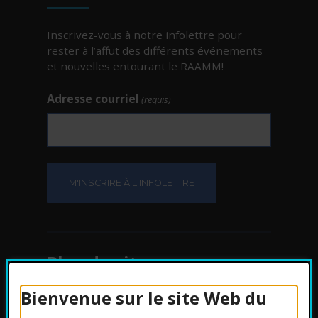
Inscrivez-vous à notre infolettre pour
rester à l’affut des différents événements
et nouvelles entourant le RAAMM!
Adresse courriel
(requis)
Plan du site
Bienvenue sur le site Web du
Protection des