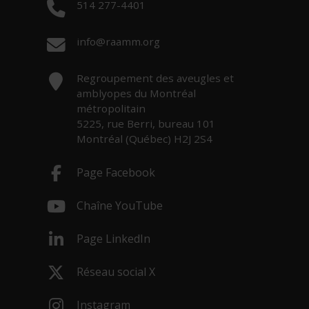
Téléphone :
514 277-4401
Courriel :
info@raamm.org
Adresse :
Regroupement des aveugles et
amblyopes du Montréal
métropolitain
5225, rue Berri, bureau 101
Montréal (Québec) H2J 2S4
Page Facebook
- Cet hyperlien s'ouvrira dans une nouv
Chaîne YouTube
- Cet hyperlien s'ouvrira dans une nouv
Page LinkedIn
- Cet hyperlien s'ouvrira dans une nouv
Réseau social X
- Cet hyperlien s'ouvrira dans une nouv
Instagram