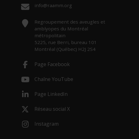
Courriel :
info@raamm.org
Adresse :
Regroupement des aveugles et
amblyopes du Montréal
métropolitain
5225, rue Berri, bureau 101
Montréal (Québec) H2J 2S4
Page Facebook
- Cet hyperlien s'ouvrira dans une nouv
Chaîne YouTube
- Cet hyperlien s'ouvrira dans une nouv
Page LinkedIn
- Cet hyperlien s'ouvrira dans une nouv
Réseau social X
- Cet hyperlien s'ouvrira dans une nouv
Instagram
- Cet hyperlien s'ouvrira dans une nouv