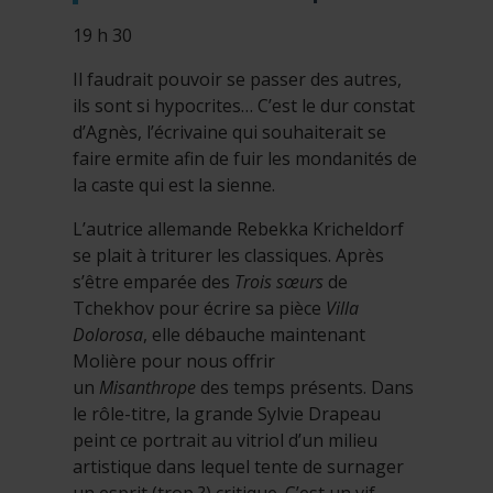
19 h 30
Il faudrait pouvoir se passer des autres,
ils sont si hypocrites… C’est le dur constat
d’Agnès, l’écrivaine qui souhaiterait se
faire ermite afin de fuir les mondanités de
la caste qui est la sienne.
L’autrice allemande Rebekka Kricheldorf
se plait à triturer les classiques. Après
s’être emparée des
Trois sœurs
de
Tchekhov pour écrire sa pièce
Villa
Dolorosa
, elle débauche maintenant
Molière pour nous offrir
un
Misanthrope
des temps présents. Dans
le rôle-titre, la grande Sylvie Drapeau
peint ce portrait au vitriol d’un milieu
artistique dans lequel tente de surnager
un esprit (trop ?) critique. C’est un vif