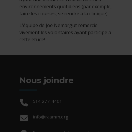
environnements quotidiens (par exemple,
faire les courses, se rendre à la clinique).
L’équipe de Joe Nemargut remercie
vivement les volontaires ayant participé à
cette étude!
Nous joindre
Téléphone :
514 277-4401
Courriel :
info@raamm.org
Adresse :