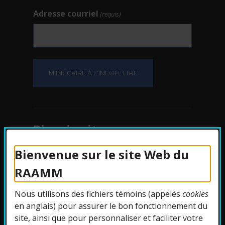
Adresse courriel
(requis)
Plan du site
Bienvenue sur le site Web du
Protection des
RAAMM
renseignements
Nous utilisons des fichiers témoins (appelés
cookies
Accessibilité
en anglais) pour assurer le bon fonctionnement du
site, ainsi que pour personnaliser et faciliter votre