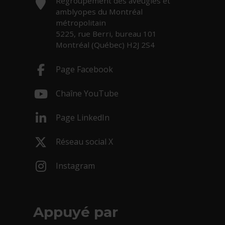
Regroupement des aveugles et
amblyopes du Montréal
métropolitain
5225, rue Berri, bureau 101
Montréal (Québec) H2J 2S4
Page Facebook
- Cet hyperlien s'ouvrira dans une nouv
Chaîne YouTube
- Cet hyperlien s'ouvrira dans une nouv
Page LinkedIn
- Cet hyperlien s'ouvrira dans une nouv
Réseau social X
- Cet hyperlien s'ouvrira dans une nouv
Instagram
- Cet hyperlien s'ouvrira dans une nouv
Appuyé par