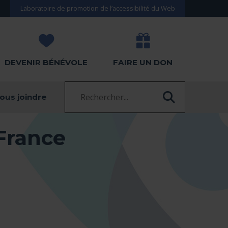
Laboratoire de promotion de l’accessibilité du Web
DEVENIR BÉNÉVOLE
FAIRE UN DON
Recherche :
ous joindre
RECHERC
France