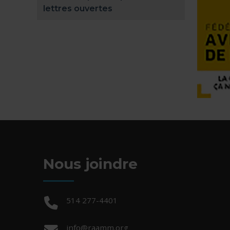
lettres ouvertes
Nous joindre
Téléphone :
514 277-4401
Courriel :
info@raamm.org