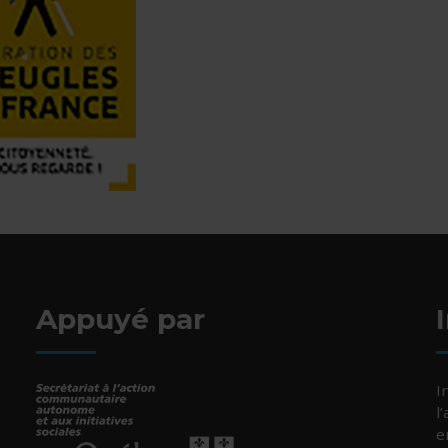
Appuyé par
I
l
e