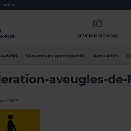
opolitain
DEVENIR MEMBRE
u RAAMM
Services au grand public
Actualités
N
deration-aveugles-de-
obre 2022