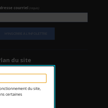
dresse courriel
(requis)
e.
e.
lan du site
Protection des
renseignements
onctionnement du site,
ons certaines
ccessibilité