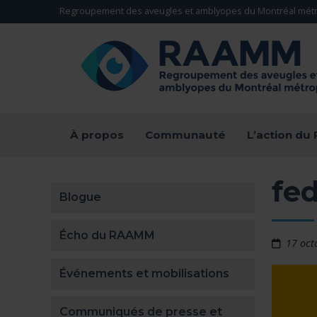
Aller directement au contenu
Regroupement des aveugles et amblyopes du Montréal métr
RETOUR À LA PAGE D'ACCUEIL -
À propos
Communauté
L’action d
fe
Blogue
Écho du RAAMM
17 oct
Événements et mobilisations
Communiqués de presse et