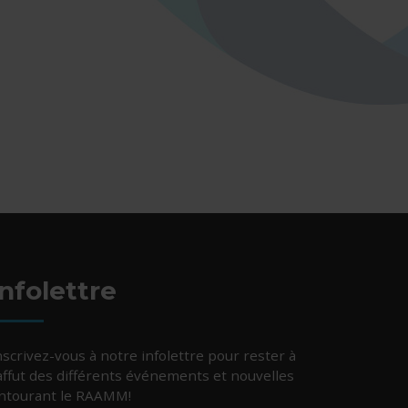
Infolettre
nscrivez-vous à notre infolettre pour rester à
’affut des différents événements et nouvelles
ntourant le RAAMM!