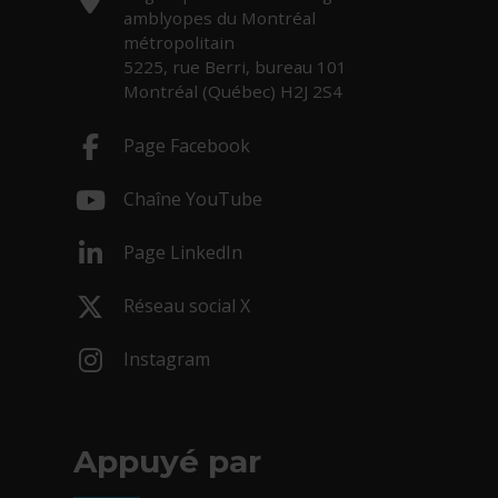
amblyopes du Montréal
métropolitain
5225, rue Berri, bureau 101
Montréal (Québec) H2J 2S4
Page Facebook
- Cet hyperlien s'ouvrira dans une nouv
Chaîne YouTube
- Cet hyperlien s'ouvrira dans une nouv
Page LinkedIn
- Cet hyperlien s'ouvrira dans une nouv
Réseau social X
- Cet hyperlien s'ouvrira dans une nouv
Instagram
- Cet hyperlien s'ouvrira dans une nouv
Appuyé par