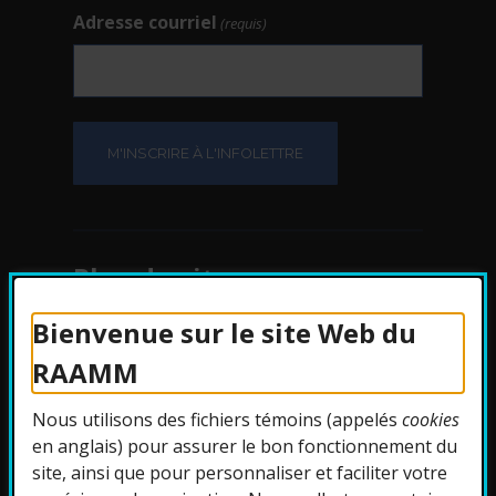
Adresse courriel
(requis)
Plan du site
Bienvenue sur le site Web du
Protection des
RAAMM
renseignements
Nous utilisons des fichiers témoins (appelés
cookies
Accessibilité
en anglais) pour assurer le bon fonctionnement du
site, ainsi que pour personnaliser et faciliter votre