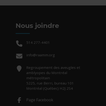
Nous joindre
Téléphone :
514 277-4401
Courriel :
info@raamm.org
Adresse :
Regroupement des aveugles et
amblyopes du Montréal
métropolitain
5225, rue Berri, bureau 101
Montréal (Québec) H2J 2S4
Page Facebook
- Cet hyperlien s'ouvrira dans une nouv