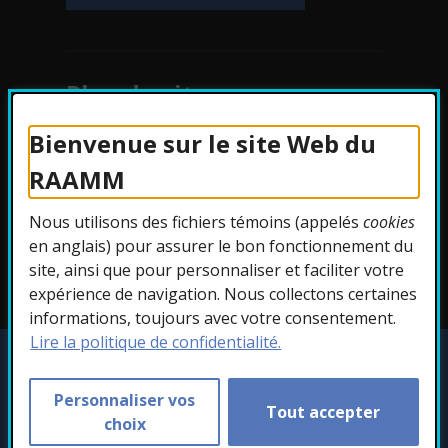
Plan du site
Bienvenue sur le site Web du
Protection des
RAAMM
renseignements
Nous utilisons des fichiers témoins (appelés
cookies
Accessibilité
en anglais) pour assurer le bon fonctionnement du
site, ainsi que pour personnaliser et faciliter votre
expérience de navigation. Nous collectons certaines
informations, toujours avec votre consentement.
Lire la politique de confidentialité.
Copyright © 2026 RAAMM. Tous droits
réservés.
Personnaliser vos
Tout accepter
Personnaliser les témoins
choix