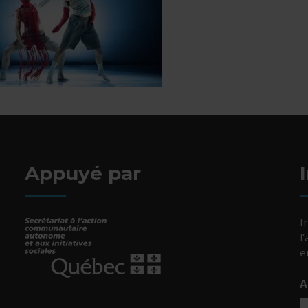
Appuyé par
I
l
e
A
- Cet hyperlien s'ouvrira dans une nouvelle fenêtr