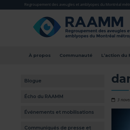
Aller directement au contenu
Regroupement des aveugles et amblyopes du Montréal métr
RETOUR À LA PAGE D'ACCUEIL -
À propos
Communauté
L’action d
da
Blogue
Écho du RAAMM
3 nov
Événements et mobilisations
Communiqués de presse et