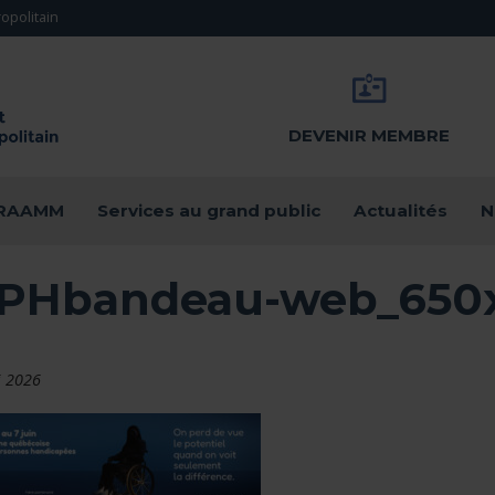
opolitain
DEVENIR MEMBRE
u RAAMM
Services au grand public
Actualités
N
PHbandeau-web_650
i 2026