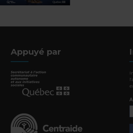
Appuyé par
I
l
e
A
- Cet hyperlien s'ouvrira dans une nouvelle fenêtr