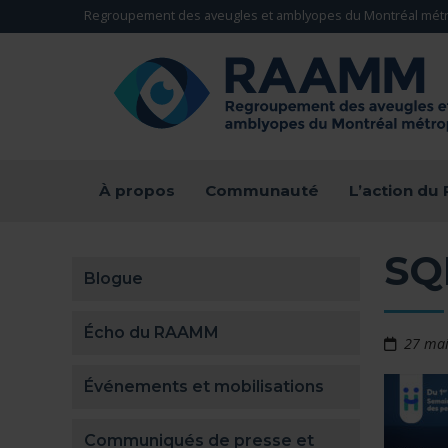
Aller directement au contenu
Regroupement des aveugles et amblyopes du Montréal métr
RETOUR À LA PAGE D'ACCUEIL -
À propos
Communauté
L’action d
SQ
Blogue
Écho du RAAMM
27 ma
Événements et mobilisations
Communiqués de presse et