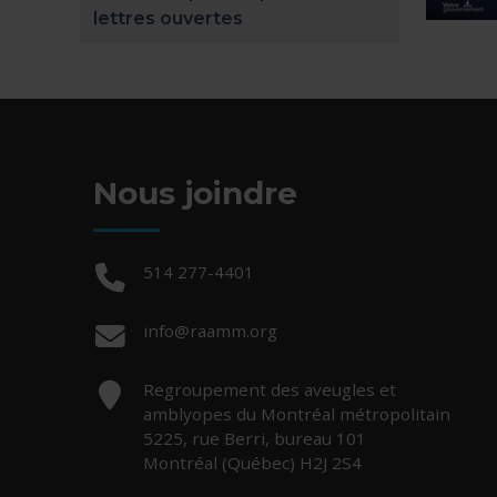
lettres ouvertes
Nous joindre
Téléphone :
514 277-4401
Courriel :
info@raamm.org
Adresse :
Regroupement des aveugles et
amblyopes du Montréal métropolitain
5225, rue Berri, bureau 101
Montréal (Québec) H2J 2S4