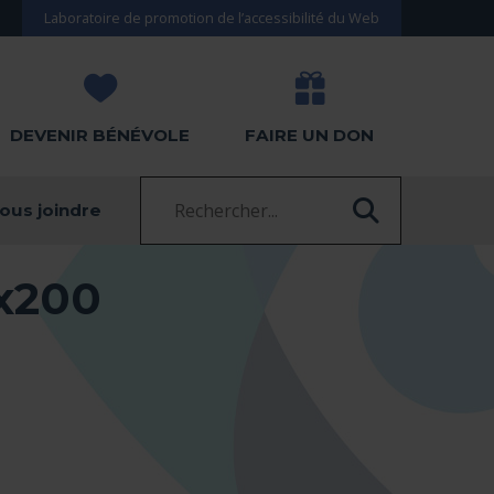
Laboratoire de promotion de l’accessibilité du Web
DEVENIR BÉNÉVOLE
FAIRE UN DON
Recherche :
ous joindre
RECHERC
x200