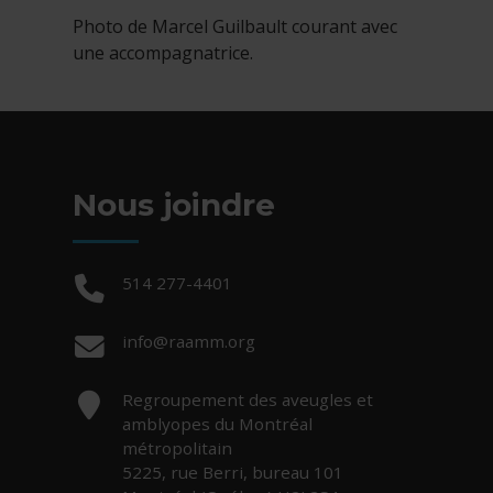
Photo de Marcel Guilbault courant avec
une accompagnatrice.
Nous joindre
Téléphone :
514 277-4401
Courriel :
info@raamm.org
Adresse :
Regroupement des aveugles et
amblyopes du Montréal
métropolitain
5225, rue Berri, bureau 101