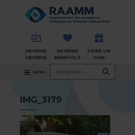
Aller directement au contenu
RETOUR À LA PAGE D'ACCUEIL -
DEVENIR
DEVENIR
FAIRE UN
MEMBRE
BÉNÉVOLE
DON
Recherche :
MENU
RECHER
IMG_3179