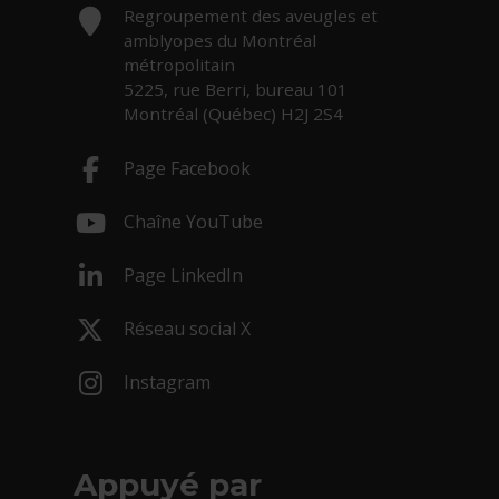
Adresse :
Regroupement des aveugles et
amblyopes du Montréal
métropolitain
5225, rue Berri, bureau 101
Montréal (Québec) H2J 2S4
Page Facebook
- Cet hyperlien s'ouvrira dans une nouv
Chaîne YouTube
- Cet hyperlien s'ouvrira dans une nouv
Page LinkedIn
- Cet hyperlien s'ouvrira dans une nouv
Réseau social X
- Cet hyperlien s'ouvrira dans une nouv
Instagram
- Cet hyperlien s'ouvrira dans une nouv
Appuyé par