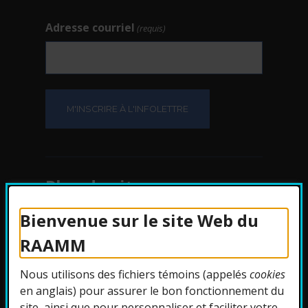
Adresse courriel
(requis)
Plan du site
Bienvenue sur le site Web du
Protection des
RAAMM
renseignements
Nous utilisons des fichiers témoins (appelés
cookies
Accessibilité
en anglais) pour assurer le bon fonctionnement du
site, ainsi que pour personnaliser et faciliter votre