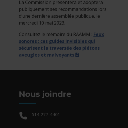
La Commission présentera et adoptera
publiquement ses recommandations lors
d’une dernière assemblée publique, le
mercredi 10 mai 2023.
Consultez le mémoire du RAAMM :
Feux
sonores : ces guides invisibles qui
sécurisent la traversée des piétons
(docx)
aveugles et malvoyants
Nous joindre
Téléphone :
514 277-4401