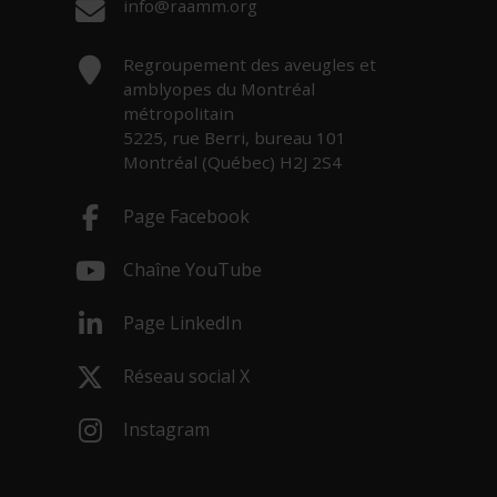
Courriel :
info@raamm.org
Adresse :
Regroupement des aveugles et
amblyopes du Montréal
métropolitain
5225, rue Berri, bureau 101
Montréal (Québec) H2J 2S4
Page Facebook
- Cet hyperlien s'ouvrira dans une nouv
Chaîne YouTube
- Cet hyperlien s'ouvrira dans une nouv
Page LinkedIn
- Cet hyperlien s'ouvrira dans une nouv
Réseau social X
- Cet hyperlien s'ouvrira dans une nouv
Instagram
- Cet hyperlien s'ouvrira dans une nouv