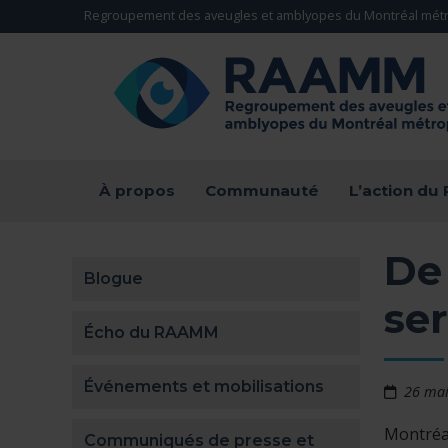
Aller directement au contenu
Regroupement des aveugles et amblyopes du Montréal métr
RETOUR À LA PAGE D'ACCUEIL -
À propos
Communauté
L’action d
De
Blogue
ser
Écho du RAAMM
Événements et mobilisations
26 ma
Montréal
Communiqués de presse et