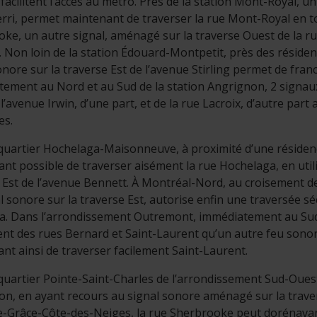
 facilitent l’accès au métro. Près de la station Mont-Royal, u
erri, permet maintenant de traverser la rue Mont-Royal en to
ke, un autre signal, aménagé sur la traverse Ouest de la rue 
. Non loin de la station Édouard-Montpetit, près des résiden
onore sur la traverse Est de l’avenue Stirling permet de fran
ement au Nord et au Sud de la station Angrignon, 2 signaux 
l’avenue Irwin, d’une part, et de la rue Lacroix, d’autre part
es.
quartier Hochelaga-Maisonneuve, à proximité d’une résidenc
nt possible de traverser aisément la rue Hochelaga, en utili
 Est de l’avenue Bennett. À Montréal-Nord, au croisement d
l sonore sur la traverse Est, autorise enfin une traversée s
a. Dans l’arrondissement Outremont, immédiatement au Sud
nt des rues Bernard et Saint-Laurent qu’un autre feu sonore
nt ainsi de traverser facilement Saint-Laurent.
quartier Pointe-Saint-Charles de l’arrondissement Sud-Ouest,
on, en ayant recours au signal sonore aménagé sur la trave
Grâce-Côte-des-Neiges, la rue Sherbrooke peut dorénavant 