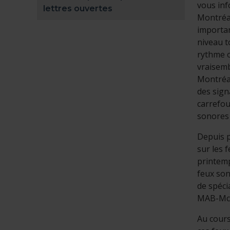
vous inf
lettres ouvertes
Montréal
importan
niveau t
rythme o
vraisemb
Montréal
des sign
carrefou
sonores 
Depuis p
sur les 
printemp
feux son
de spéci
MAB-Mc
Au cours