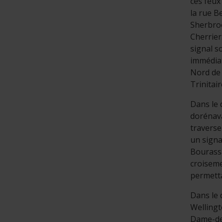
ces feux
la rue B
Sherbroo
Cherrier
signal s
immédiat
Nord de 
Trinitair
Dans le 
dorénava
traverse
un signa
Bourass
croiseme
permetta
Dans le 
Wellingt
Dame-de-