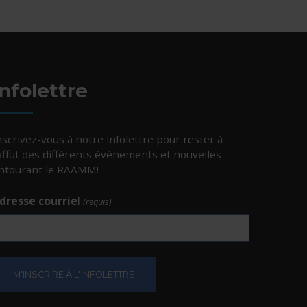
Infolettre
nscrivez-vous à notre infolettre pour rester à
’affut des différents événements et nouvelles
ntourant le RAAMM!
dresse courriel
(requis)
e.