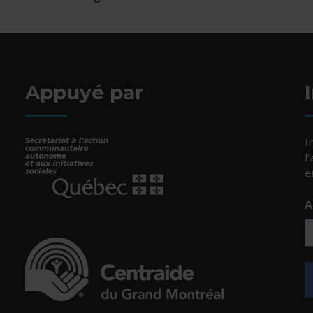
Appuyé par
I
l
e
A
- Cet hyperlien s'ouvrira dans une nouvelle fenêtr