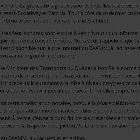
 endroits, grâce aux signaux sonores installés aux croisem
, West-Broadway et Patricia. Tout à côté de ce dernier crois
herbrooke permet de traverser la rue Elmhurst.
utres feux sonores sont encore à venir. Nous vous informero
ue nous en serons informées. Nous vous rappelons que la l
 est disponible sur le site Internet du RAAMM, à l’adresse su
www.raamm.org/informations.php.
 le Ministère des Transports du Québec a bonifié la norme q
mètres de mise en opération assurant une meilleure sécurité
 procède judicieusement à la mise à niveau progressive de 
r à ces nouveaux impératifs de sécurité, et elle compte bien y
 de cette amélioration notable, lorsque la phase piéton-sono
trariée par aucun mouvement véhiculaire pendant toute la 
nt. À terme, c’en sera donc fini de ces traversées entravée
t croisant la trajectoire du piéton. Voilà une amélioration qu
 du RAAMM, aux aguets et en action.