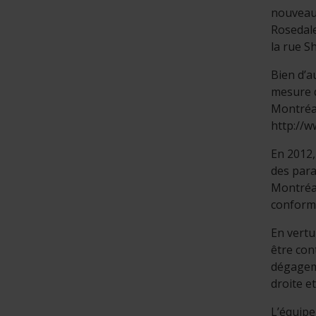
nouveaux
Rosedale
la rue S
Bien d’a
mesure q
Montréal
http://
En 2012,
des para
Montréal
conforme
En vertu
être con
dégageme
droite e
L’équipe