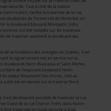
n signal sonore installé sur la traverse Ouest de
ute sécurité. Tout à côté de la station
Saint-Hubert, facilite la traversée de la rue
ces étudiantes de l’Université de Montréal, un
chir le boulevard Édouard-Montpetit. Enfin,
sonores ont été installés sur les traverses
 afin de traverser aisément le boulevard des
e de la Fondation des Aveugles du Québec, il est
sant le signal sonore mis en service sur la
es boulevards Henri-Bourassa et Saint-Michel,
écuritaire de l’imposant boulevard Henri-
 du viaduc Rosemont-Van-Horne, c’est au
 a été mis en service sur la traverse Nord,
 il est dorénavant possible de traverser la rue
rse Ouest de la rue Charon. Enfin, dans Notre-
être traversée en toute sécurité à trois