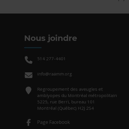
Nous joindre
Téléphone :
514 277-4401
Courriel :
info@raamm.org
Adresse :
Regroupement des aveugles et
amblyopes du Montréal métropolitain
5225, rue Berri, bureau 101
Montréal (Québec) H2J 2S4
Page Facebook