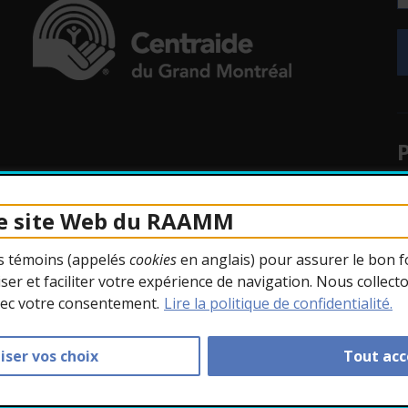
uvelle fenêtre.
- Cet hyperlien s'ouvrira dans une nouvelle fenêtr
uvelle fenêtre.
P
uvelle fenêtre.
le site Web du RAAMM
uvelle fenêtre.
rs témoins (appelés
cookies
en anglais) pour assurer le bon f
uvelle fenêtre.
ser et faciliter votre expérience de navigation. Nous collect
A
vec votre consentement.
Lire la politique de confidentialité.
iser vos choix
Tout acc