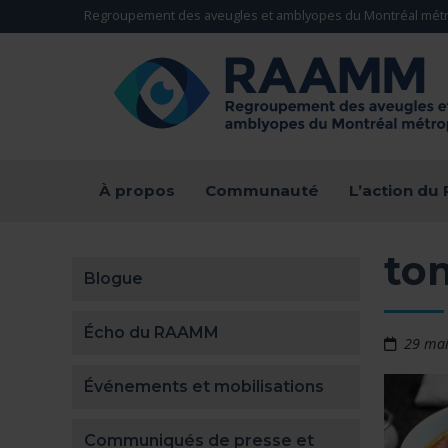
Aller directement au contenu
Regroupement des aveugles et amblyopes du Montréal métr
RETOUR À LA PAGE D'ACCUEIL -
À propos
Communauté
L’action d
to
Blogue
Écho du RAAMM
29 ma
Événements et mobilisations
Communiqués de presse et