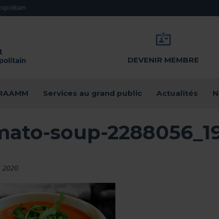
opolitain
DEVENIR MEMBRE
u RAAMM
Services au grand public
Actualités
N
mato-soup-2288056_1
i 2020