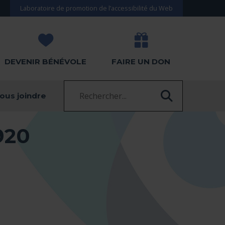
Laboratoire de promotion de l’accessibilité du Web
DEVENIR BÉNÉVOLE
FAIRE UN DON
Recherche :
ous joindre
RECHERC
920