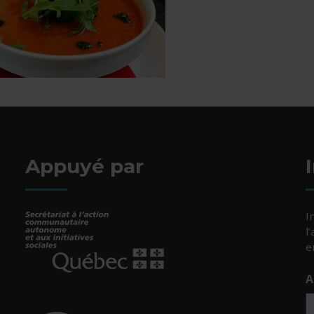
Appuyé par
I
l
e
A
- Cet hyperlien s'ouvrira dans une nouvelle fenêtr