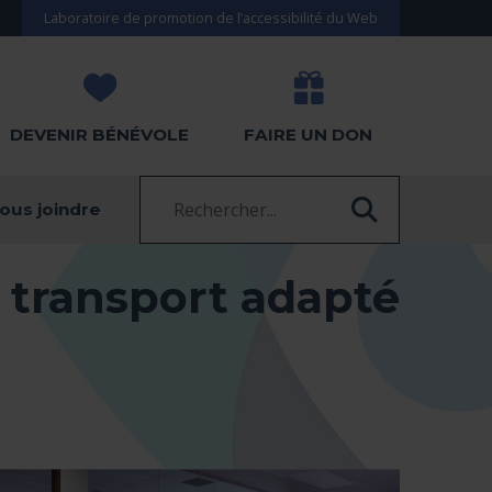
Laboratoire de promotion de l’accessibilité du Web
DEVENIR BÉNÉVOLE
FAIRE UN DON
Recherche :
ous joindre
RECHERC
 transport adapté