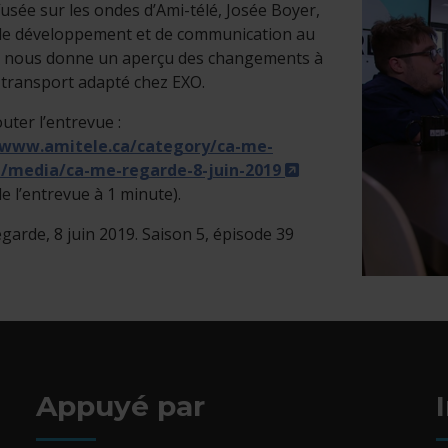
fusée sur les ondes d’Ami-télé, Josée Boyer,
de développement et de communication au
nous donne un aperçu des changements à
 transport adapté chez EXO.
uter l’entrevue :
/www.amitele.ca/category/ca-me-
/media/ca-me-regarde-8-juin-2019
perlien s'ouvrira dans une nouvelle fenêtre.
e l’entrevue à 1 minute).
garde, 8 juin 2019. Saison 5, épisode 39
Appuyé par