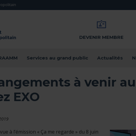
opolitain
DEVENIR MEMBRE
u RAAMM
Services au grand public
Actualités
N
angements à venir au
ez EXO
 2019
vue à l’émission « Ça me regarde » du 8 juin