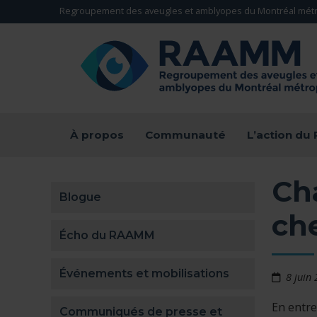
Aller directement au contenu
Regroupement des aveugles et amblyopes du Montréal métr
RETOUR À LA PAGE D'ACCUEIL -
À propos
Communauté
L’action d
Ch
Blogue
ch
Écho du RAAMM
Événements et mobilisations
8 juin
En entre
Communiqués de presse et