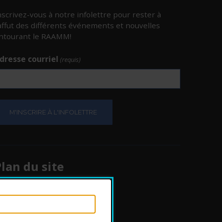
nscrivez-vous à notre infolettre pour rester à
’affut des différents événements et nouvelles
ntourant le RAAMM!
dresse courriel
(requis)
e.
e.
lan du site
Protection des
renseignements