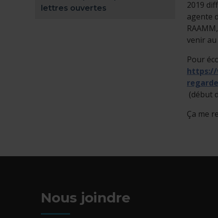
2019 dif
lettres ouvertes
agente 
RAAMM, 
venir au
Pour éco
https:/
regarde
- Cet hy
(début d
Ça me re
Nous joindre