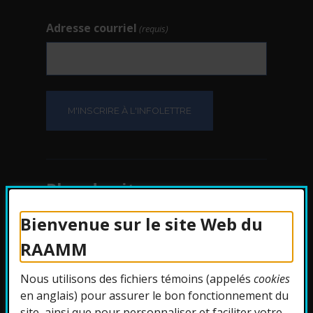
Adresse courriel
(requis)
Plan du site
Bienvenue sur le site Web du
Protection des
RAAMM
renseignements
Nous utilisons des fichiers témoins (appelés
cookies
Accessibilité
en anglais) pour assurer le bon fonctionnement du
site, ainsi que pour personnaliser et faciliter votre