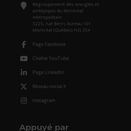
Adresse :
Regroupement des aveugles et
amblyopes du Montréal
métropolitain
5225, rue Berri, bureau 101
Montréal (Québec) H2J 2S4
Page Facebook
- Cet hyperlien s'ouvrira dans une nouv
Chaîne YouTube
- Cet hyperlien s'ouvrira dans une nouv
Page LinkedIn
- Cet hyperlien s'ouvrira dans une nouv
Réseau social X
- Cet hyperlien s'ouvrira dans une nouv
Instagram
- Cet hyperlien s'ouvrira dans une nouv
Appuyé par