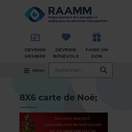
Aller directement au contenu
RETOUR À LA PAGE D'ACCUEIL -
DEVENIR
DEVENIR
FAIRE UN
MEMBRE
BÉNÉVOLE
DON
Recherche :
MENU
RECHER
8X6 carte de Noë;