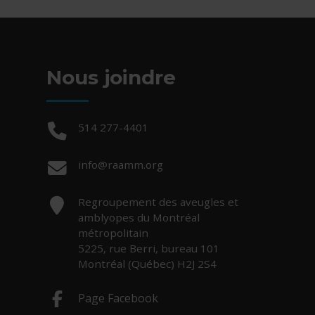
Nous joindre
Téléphone :
514 277-4401
Courriel :
info@raamm.org
Adresse :
Regroupement des aveugles et
amblyopes du Montréal
métropolitain
5225, rue Berri, bureau 101
Montréal (Québec) H2J 2S4
Page Facebook