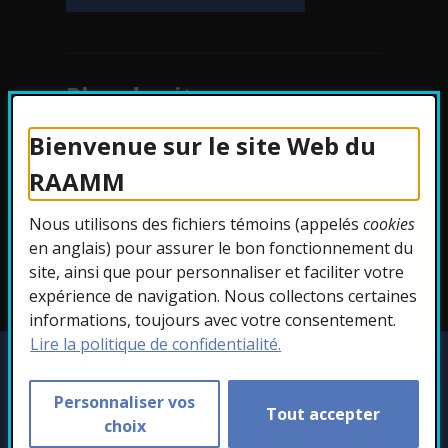
Plan du site
Bienvenue sur le site Web du
Protection des
RAAMM
renseignements
Nous utilisons des fichiers témoins (appelés
cookies
Accessibilité
en anglais) pour assurer le bon fonctionnement du
site, ainsi que pour personnaliser et faciliter votre
expérience de navigation. Nous collectons certaines
informations, toujours avec votre consentement.
Lire la politique de confidentialité.
Copyright © 2026 RAAMM. Tous droits
réservés.
Personnaliser vos
Tout accepter
Personnaliser les témoins
choix