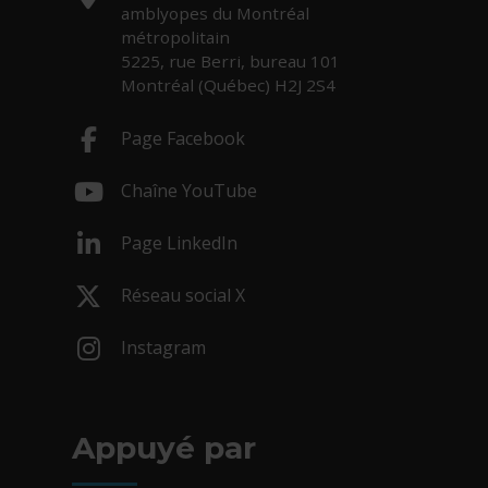
amblyopes du Montréal
métropolitain
5225, rue Berri, bureau 101
Montréal (Québec) H2J 2S4
Page Facebook
- Cet hyperlien s'ouvrira dans une nouv
Chaîne YouTube
- Cet hyperlien s'ouvrira dans une nouv
Page LinkedIn
- Cet hyperlien s'ouvrira dans une nouv
Réseau social X
- Cet hyperlien s'ouvrira dans une nouv
Instagram
- Cet hyperlien s'ouvrira dans une nouv
Appuyé par