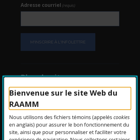
Adresse courriel
(requis)
Plan du site
Bienvenue sur le site Web du
Protection des
RAAMM
renseignements
Nous utilisons des fichiers témoins (appelés
cookies
Accessibilité
en anglais) pour assurer le bon fonctionnement du
site, ainsi que pour personnaliser et faciliter votre
expérience de navigation. Nous collectons certaines