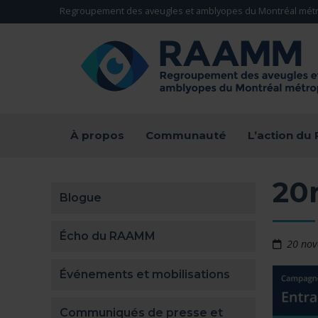
Aller directement au contenu
Regroupement des aveugles et amblyopes du Montréal métr
RETOUR À LA PAGE D'ACCUEIL -
À propos
Communauté
L’action d
20
Blogue
Écho du RAAMM
20 no
Événements et mobilisations
Communiqués de presse et