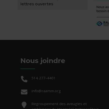
lettres ouvertes
Nous joindre
Téléphone :
514 277-4401
Courriel :
info@raamm.org
Adresse :
Regroupement des aveugles et
amblyopes du Montréal métropolitain