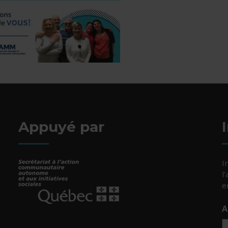
Appuyé par
I
l
e
A
- Cet hyperlien s'ouvrira dans une nouvelle fenêtr