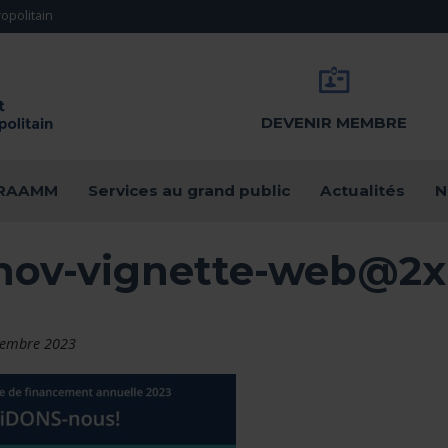
opolitain
DEVENIR MEMBRE
u RAAMM
Services au grand public
Actualités
N
nov-vignette-web@2x
vembre 2023